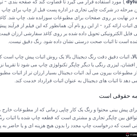
dyl
) مورد استفاده قرار می گیرد تا قضاوت کند که صفحه بندی - 
ین مرحله در شرکت چاپی تجاری در اداره پست قبل از چاپ برای چاپ
 که در نهایت بر روی صفحات برای مطبوعات سوزانده شد، چاپ شد. کاغذ
ی اثبات ارائه کرد - از این رو نام آن. همانطور که این فیلم از فرآیند پی
ی فایل الکترونیکی تحویل داده شده بر روی کاغذ سفارشی ارزان قیمت 
 شده است تا اثبات صحت درستی نشان داده شود. رنگ دقیق نیست.
لا.
اثبات دقیق دقت رنگ دیجیتال بالا یک روش اثبات پیش چاپ است که 
ر افشان، لیزری رنگی یا دیگر چاپگر تکنولوژی چاپ می شود تا تقریبا نز
مطبوعات بیرون می آید. اثبات دیجیتال بسیار ارزان تر از اثبات مط
 دهد تا اثبات های دیجیتال به عنوان اثبات قرارداد خدمت کند.
نامه حقوقی است
ه برای پیش بینی محتوا و رنگ یک کار چاپی زمانی که از مطبوعات خارج
توافق بین چاپگر تجاری و مشتری است که قطعه چاپ شده با اثبات رنگ 
نی است که درخواست چاپ مجدد را بدون هیچ هزینه ای و یا حاضر به 