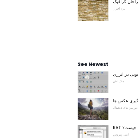
راحان گرافیک
نرم افزار
See Newest
جویی در انرژی
مکینتاش
رگیری عکس ها
دوربین های دیجیتال
اله چیست؟
آنتی ویروس