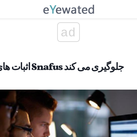
ad
اثبات های دیجیتال از چاپ Snafus جلوگیری می کند