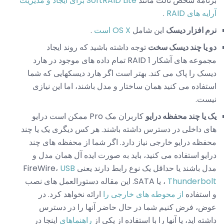
برنامه شخص ثالث مانند
SoftRAID Lite برای ایجاد و مدیریت
آرایه های RAID
.
نرم افزار دیسک
این شامل
OS X است
.
دو یا چند دیسک سخت
توجه داشته باشید که روند ایجاد
مجموعه های آشکار RAID 1 تمام داده های موجود در هارد
دیسک را پاک می کند. بهتر است اگر هارد دیسکهایی که شما
استفاده می کنید همان ساختار و مدل باشند، اما این نیازی
نیست.
یک یا چند محفظه درایو
کاربران مک Pro ممکن است درایو
های داخلی در دسترس داشته باشند. هر کس دیگری یک یا چند
محفظه درایو خارجی نیاز دارد. اگر شما از محفظه های چند
درایو استفاده می کنید، باید به صورت ایده آل همان مدل و
مدل باشند یا حداقل یک نوع رابط دارند یعنی FireWire،
USB
Thunderbolt
،
یا SATA. این مقاله دستورالعمل های نصب
و استفاده
از محوطه های خارجی را
ارائه نخواهد کرد. در
عوض، فرض کنیم شما در حال حاضر آنها را در دسترس
داشته اید، یا آنها را با استفاده از یکی از
راهنماهای
اینجا در