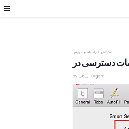
مکینتاش
راهنماها و آموزشها
by اسکات Orgera