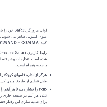
اول، مرورگر Safari خود را باز کنید. روی
منوی کشویی ظاهر می شود،
ت
کنید:
MMAND + COMMA (،)
رابط کاربری
Safari در حال حاضر نمایش داده می شود. نماد
ferences
شده است. تنظیمات
پیشرفته
Safari در حال حاضر قابل مشاهده است. بخش
با جعبه همراه است.
هرگز از اندازه قلمهای کوچکتر ا
قابل تنظیم از طریق منوی کشو
Tab را فشار دهید تا هر آیتم را در یک صفحه وب برجسته کنید:
Tab
هر آیتم در صفحه جاری را 
برای شبیه سازی این رفتار فشا