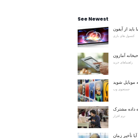
See Newest
کنسول های بازی
بخانه آمازون
راهنماهای خرید
ه موبایل شوید
جستجوی وب
ه داده مشترک
نرم افزار