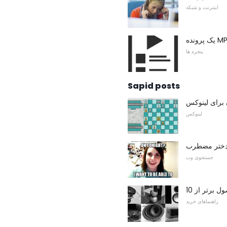
اینترنت و شبکه
پنجره ها
Sapid posts
 برای لینوکس
لینوکس
 دختر مضطرب
جستجوی وب
راهنماهای خرید