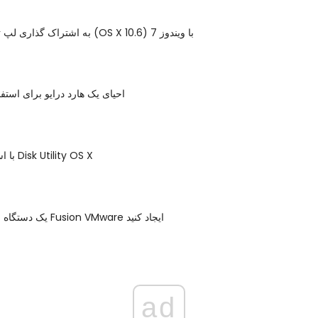
به اشتراک گذاری لپ تاپ های برفی (OS X 10.6) با ویندوز 7
احیای یک هارد درایو برای استف
با استفاده از ابزار Disk Utility OS X
یک دستگاه مجازی جدید با Fusion VMware ایجاد کنید
ad