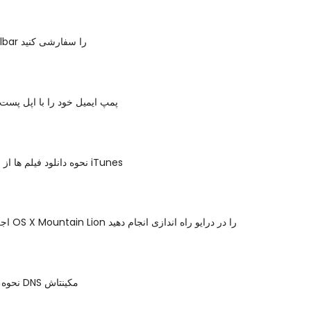
اپل Mail Toolbar را سفارشی کنید
پمپ ایمیل خود را با اپل پست 
نحوه دانلود فیلم ها از فروشگاه فیلم iTunes
اجرای پاک نصب OS X Mountain Lion را در درایو راه اندازی انجام دهید
نحوه تغییر تنظیمات DNS مکینتاش