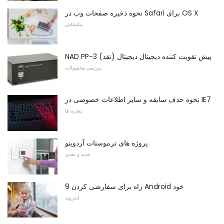
نحوه ذخیره صفحات وب در Safari برای OS X
مکینتاش
NAD PP-3 پیش تقویت کننده دیجیتال دیجیتال (نقد)
بررسی محصولات
نحوه حذف سابقه و سایر اطلاعات خصوصی در IE7
پنجره ها
پروژه های ترموستات آردوینو
جدید و بعدی
9 راه برای سفارشی کردن Android خود
اندروید