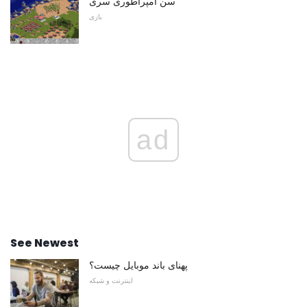
سن امپراطوری سری
بازی
ad
See Newest
پهنای باند موبایل چیست؟
اینترنت و شبکه