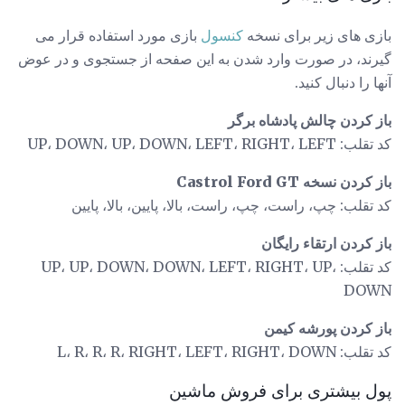
بازی های زیر برای نسخه
کنسول
بازی مورد استفاده قرار می
گیرند، در صورت وارد شدن به این صفحه از جستجوی و در عوض
آنها را دنبال کنید.
باز کردن چالش پادشاه برگر
کد تقلب: UP، DOWN، UP، DOWN، LEFT، RIGHT، LEFT
باز کردن نسخه Castrol Ford GT
کد تقلب: چپ، راست، چپ، راست، بالا، پایین، بالا، پایین
باز کردن ارتقاء رایگان
کد تقلب: UP، UP، DOWN، DOWN، LEFT، RIGHT، UP،
DOWN
باز کردن پورشه کیمن
کد تقلب: L، R، R، R، RIGHT، LEFT، RIGHT، DOWN
پول بیشتری برای فروش ماشین