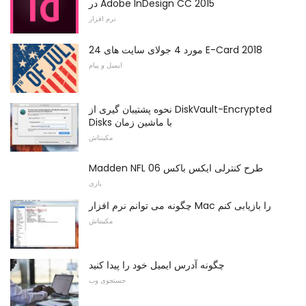
در Adobe InDesign CC 2015
نرم افزار
24 مورد 4 جولای سایت های E-Card 2018
ایمیل و پیام
نحوه پشتیبان گیری از DiskVault-Encrypted
Disks با ماشین زمان
مکینتاش
Madden NFL 06 طرح کنترلی ایکس باکس
بازی
چگونه می توانم نرم افزار Mac را بازیابی کنم
مکینتاش
چگونه آدرس ایمیل خود را پیدا کنید
جستجوی وب