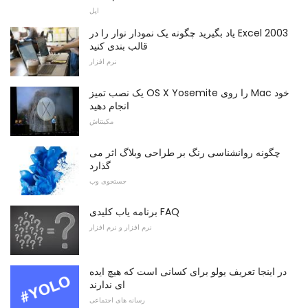
اپل
یاد بگیرید چگونه یک نمودار نوار را در Excel 2003
قالب بندی کنید
نرم افزار
یک نصب تمیز OS X Yosemite را روی Mac خود
انجام دهید
مکینتاش
چگونه روانشناسی رنگ بر طراحی وبلاگ اثر می
گذارد
جستجوی وب
برنامه یاب کلیدی FAQ
نرم افزار و نرم افزار
در اینجا تعریف یولو برای کسانی است که هیچ ایده
ای ندارند
رسانه های اجتماعی