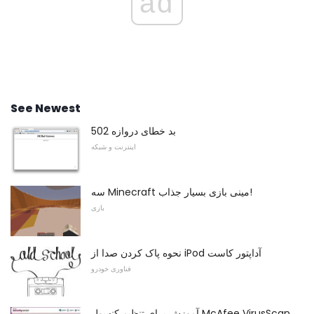
ad
See Newest
502 بد خطای دروازه
اینترنت و شبکه
سه Minecraft مینی بازی بسیار جذاب!
بازی
نحوه پاک کردن صدا از iPod آداپتور کاست
فناوری خودرو
آموزش برای تنظیم کنسول McAfee VirusScan