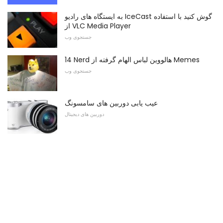
به ایستگاه های رادیو IceCast گوش کنید با استفاده
از VLC Media Player
جستجوی وب
14 Nerd هالووین لباس الهام گرفته از Memes
جستجوی وب
عیب یابی دوربین های سامسونگ
دوربین های دیجیتال