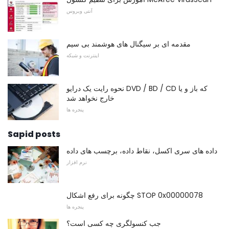
آنتی ویروس
مقدمه ای بر سیگنال های هوشمند بی سیم
اینترنت و شبکه
نحوه رایت یک درایو DVD / BD / CD که باز و یا
خارج نخواهد شد
پنجره ها
Sapid posts
داده های سری اکسل، نقاط داده، برچسب های داده
نرم افزار
چگونه برای رفع اشکال STOP 0x00000078
پنجره ها
جب کنسولگری چه کسی است؟