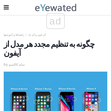
ad
آی فون و آی پاد
راهنماها و آموزشها
چگونه به تنظیم مجدد هر مدل از
آیفون
by سام کاللسو