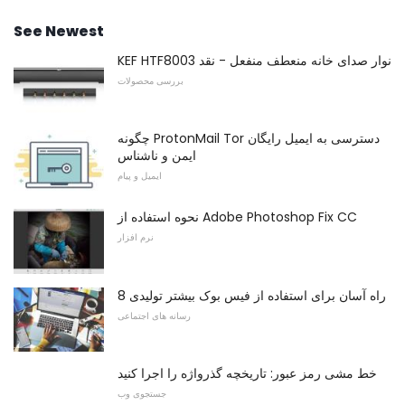
See Newest
KEF HTF8003 نوار صدای خانه منعطف منفعل - نقد
بررسی محصولات
چگونه ProtonMail Tor دسترسی به ایمیل رایگان
ایمن و ناشناس
ایمیل و پیام
نحوه استفاده از Adobe Photoshop Fix CC
نرم افزار
8 راه آسان برای استفاده از فیس بوک بیشتر تولیدی
رسانه های اجتماعی
خط مشی رمز عبور: تاریخچه گذرواژه را اجرا کنید
جستجوی وب