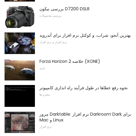
بررسی نیکون D7200 DSLR
بررسی محصولات
بهترین آبجو، شراب، و کوکتل نرم افزار برای آندروید
نرم افزار و نرم افزار
Forza Horizon 2 خلاصه (XONE)
بازی
نحوه رفع خطاها در طول فرآیند راه اندازی کامپیوتر
پنجره ها
مرور Darktable: نرم افزار Darkroom Dark برای
Mac و Linux
نرم افزار