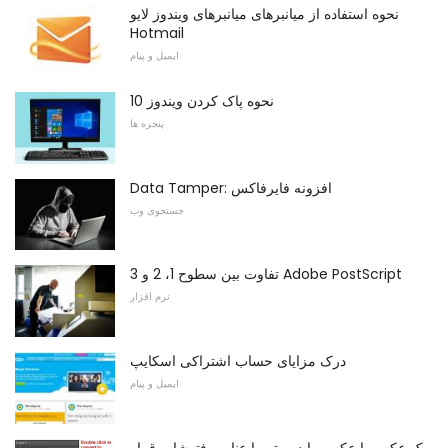
نحوه استفاده از میانبرهای میانبرهای ویندوز لایو
Hotmail
ایمیل و پیام
نحوه پاک کردن ویندوز 10
پنجره ها
Data Tamper: افزونه فایرفاکس
جستجوی وب
تفاوت بین سطوح 1، 2 و 3 Adobe PostScript
نرم افزار
درک مزایای حساب اشتراکی اسکایپ
ایمیل و پیام
یک عکس یا عکس را در متن با عناصر فتوشاپ قرار