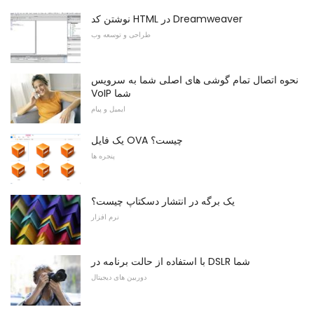
نوشتن کد HTML در Dreamweaver
طراحی و توسعه وب
نحوه اتصال تمام گوشی های اصلی شما به سرویس
VoIP شما
ایمیل و پیام
یک فایل OVA چیست؟
پنجره ها
یک برگه در انتشار دسکتاپ چیست؟
نرم افزار
با استفاده از حالت برنامه در DSLR شما
دوربین های دیجیتال