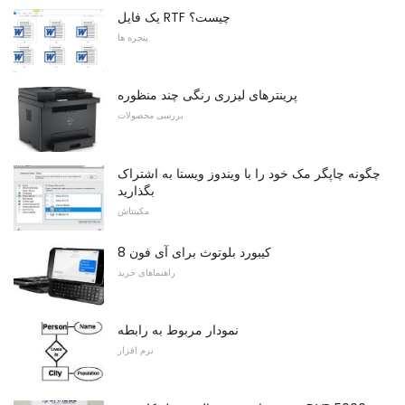
یک فایل RTF چیست؟
پنجره ها
پرینترهای لیزری رنگی چند منظوره
بررسی محصولات
چگونه چاپگر مک خود را با ویندوز ویستا به اشتراک
بگذارید
مکینتاش
8 کیبورد بلوتوث برای آی فون
راهنماهای خرید
نمودار مربوط به رابطه
نرم افزار