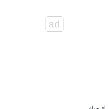
ad
آی بی ام