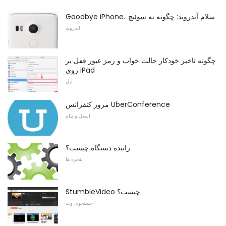
Goodbye iPhone، سلام آندروید: چگونه به سوئیچ
اندروید
چگونه تاخیر خودکار حالت خواب و رمز عبور قفل بر
روی iPad
اپل
مرور کنفرانس UberConference
ایمیل و پیام
راننده دستگاه چیست؟
پنجره ها
StumbleVideo چیست؟
جستجوی وب