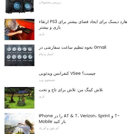
بررسی محصولات
ارتقاء PS3 هارد دیسک برای ایجاد فضای بیشتر برای
بازی و بیشتر
بازی
نحوه تنظیم ساعت سفارشی در Gmail
ایمیل و پیام
کنفرانس ویدئویی VSee چیست؟
جستجوی وب
تلاش کینگ من: تلاش برای تاج و تخت
بازی
IPhone را در AT & T، Verizon، Sprint و T-
Mobile باز کنید
آی فون و آی پاد