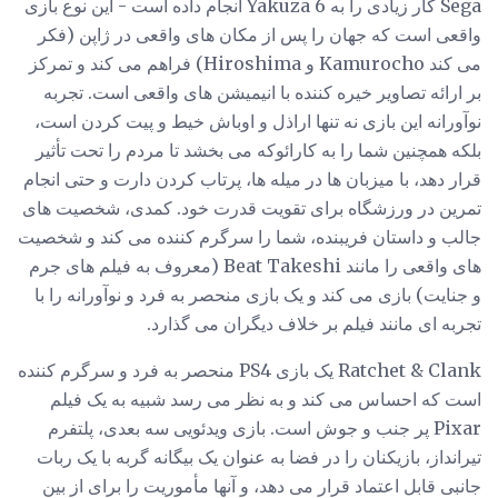
Sega کار زیادی را به Yakuza 6 انجام داده است - این نوع بازی
واقعی است که جهان را پس از مکان های واقعی در ژاپن (فکر
می کند Kamurocho و Hiroshima) فراهم می کند و تمرکز
بر ارائه تصاویر خیره کننده با انیمیشن های واقعی است. تجربه
نوآورانه این بازی نه تنها اراذل و اوباش خیط و پیت کردن است،
بلکه همچنین شما را به کارائوکه می بخشد تا مردم را تحت تأثیر
قرار دهد، با میزبان ها در میله ها، پرتاب کردن دارت و حتی انجام
تمرین در ورزشگاه برای تقویت قدرت خود. کمدی، شخصیت های
جالب و داستان فریبنده، شما را سرگرم کننده می کند و شخصیت
های واقعی را مانند Beat Takeshi (معروف به فیلم های جرم
و جنایت) بازی می کند و یک بازی منحصر به فرد و نوآورانه را با
تجربه ای مانند فیلم بر خلاف دیگران می گذارد.
Ratchet & Clank یک بازی PS4 منحصر به فرد و سرگرم کننده
است که احساس می کند و به نظر می رسد شبیه به یک فیلم
Pixar پر جنب و جوش است. بازی ویدئویی سه بعدی، پلتفرم
تیرانداز، بازیکنان را در فضا به عنوان یک بیگانه گربه با یک ربات
جانبی قابل اعتماد قرار می دهد، و آنها مأموریت را برای از بین