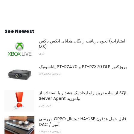
See Newest
نحوه دریافت رایگان هدایای ایکس باکس (امتیازات
MS)
بازی
پاناسونیک PT-RZ470 و PT-RZ370 DLP پروژکتور
بررسی محصولات
از ساده ترین راه ایجاد یک هشدار با استفاده از SQL
Server Agent بیاموزید
نرم افزار
بررسی: OPPO دیجیتال HA-2SE قابل حمل هدفون
DAC / آمپر
بررسی محصولات