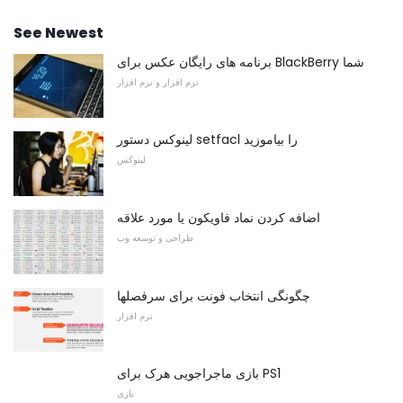
See Newest
برنامه های رایگان عکس برای BlackBerry شما
نرم افزار و نرم افزار
لینوکس دستور setfacl را بیاموزید
لینوکس
اضافه کردن نماد فاویکون یا مورد علاقه
طراحی و توسعه وب
چگونگی انتخاب فونت برای سرفصلها
نرم افزار
بازی ماجراجویی هرک برای PS1
بازی