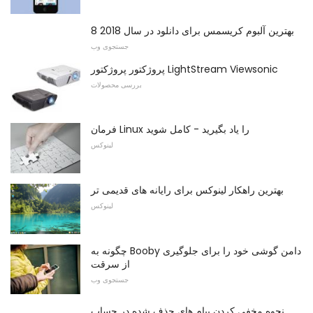
8 بهترین آلبوم کریسمس برای دانلود در سال 2018
جستجوی وب
پروژکتور پروژکتور LightStream Viewsonic
بررسی محصولات
فرمان Linux را یاد بگیرید - کامل شوید
لینوکس
بهترین راهکار لینوکس برای رایانه های قدیمی تر
لینوکس
چگونه به Booby دامن گوشی خود را برای جلوگیری
از سرقت
جستجوی وب
نحوه مخفی کردن پیام های حذف شده در حساب