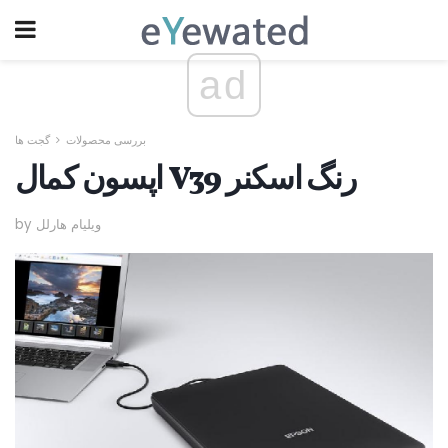
ad
بررسی محصولات
گجت ها
اپسون کمال V39 رنگ اسکنر
by ویلیام هارلل