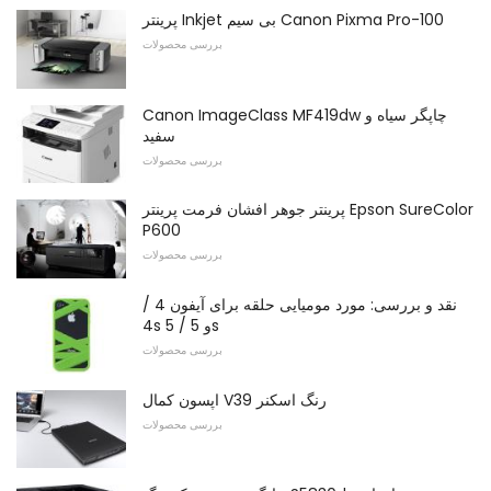
پرینتر Inkjet بی سیم Canon Pixma Pro-100
بررسی محصولات
Canon ImageClass MF419dw چاپگر سیاه و
سفید
بررسی محصولات
پرینتر جوهر افشان فرمت پرینتر Epson SureColor
P600
بررسی محصولات
نقد و بررسی: مورد مومیایی حلقه برای آیفون 4 /
4s و 5 / 5s
بررسی محصولات
اپسون کمال V39 رنگ اسکنر
بررسی محصولات