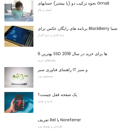
نحوه ترکیب دو (یا بیشتر) حسابهای Gmail
ایمیل و پیام
برنامه های رایگان عکس برای BlackBerry شما
نرم افزار و نرم افزار
6 بهترین SSD ها برای خرید در سال 2018
راهنماهای خرید
راهنمای فناوری سبز IT و سبز
جستجوی وب
یک صفحه قفل چیست؟
جدید و بعدی
تعریف Rel یا Noreferrer
طراحی و توسعه وب