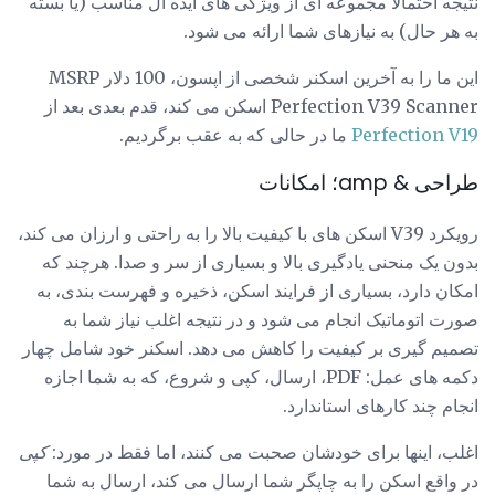
نتیجه احتمالا مجموعه ای از ویژگی های ایده آل مناسب (یا بسته
به هر حال) به نیازهای شما ارائه می شود.
این ما را به آخرین اسکنر شخصی از اپسون، 100 دلار MSRP
Perfection V39 Scanner اسکن می کند، قدم بعدی بعد از
Perfection V19
ما در حالی که به عقب برگردیم.
طراحی & amp؛ امکانات
رویکرد V39 اسکن های با کیفیت بالا را به راحتی و ارزان می کند،
بدون یک منحنی یادگیری بالا و بسیاری از سر و صدا. هرچند که
امکان دارد، بسیاری از فرایند اسکن، ذخیره و فهرست بندی، به
صورت اتوماتیک انجام می شود و در نتیجه اغلب نیاز شما به
تصمیم گیری بر کیفیت را کاهش می دهد. اسکنر خود شامل چهار
دکمه های عمل: PDF، ارسال، کپی و شروع، که به شما اجازه
انجام چند کارهای استاندارد.
اغلب، اینها برای خودشان صحبت می کنند، اما فقط در مورد:
کپی
در واقع اسکن را به چاپگر شما ارسال می کند، ارسال به شما