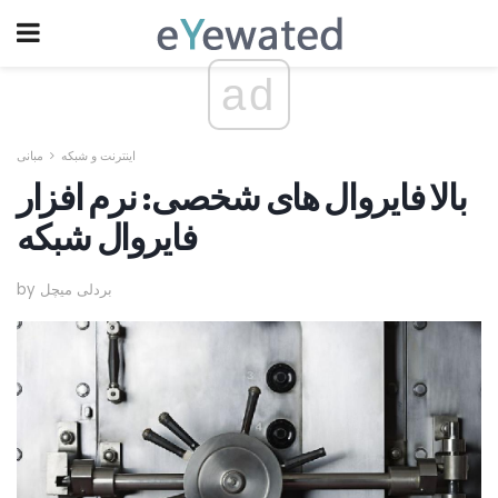
ad
اینترنت و شبکه
مبانی
بالا فایروال های شخصی: نرم افزار
فایروال شبکه
by بردلی میچل