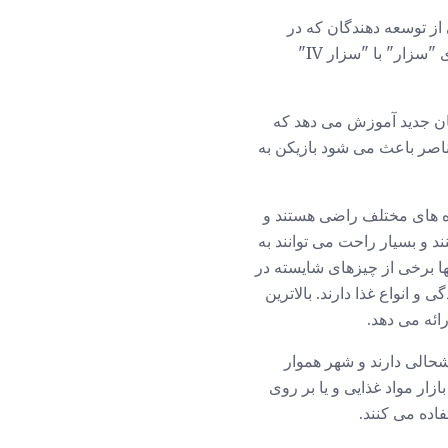
طور دقیق) یک قسط جدید "سزار" وجود ندارد. Tilted Mill (گروهی از توسعه دهندگان که در
گذشته در ساخت سازان محبوب شهر کار می کردند) تصمیم گرفت که زمان آن رسیده است که سری "سزار" با "سزار IV"
ه بازیکنان جدید آموزش می دهد که
ناصر باعث می شود بازیکن به
ه های مختلف راضی هستند و
یع کار می کنند و بسیار راحت می توانند به
Eq، کارمندان خدمات شهر است. برای حفظ Equities خوشحال آنها برخی از چیزهای شایسته در
و انواع غذا دارند. بالاترین
رائه می دهد.
خوشحالی دارند و شهر هموار
ار مواد غذایی و یا بر روی
اده می کنند.