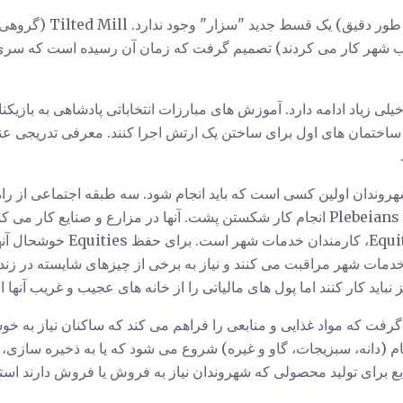
تقریبا یک دهه (حدود 8 سال به 
شهرهای رومی "سزار IV" خیلی زیاد ادامه دارد. آموزش های مبارزات انتخاباتی پادشاهی ب
 ساختمان های اول برای ساختن یک ارتش اجرا کنند. معرفی تدریجی ع
روندان اولین کسی است که باید انجام شود. سه طبقه اجتماعی از را
هر کدام به شهر کمک می کنند. Plebeians انجام کار شکستن پشت. آنها در مزارع و صنا
آنها بپردازند. طبقه متوسط ​​uites
 خدمات شهر مراقبت می کنند و نیاز به برخی از چیزهای شایسته در زندگی 
نباید کار کنند اما پول های مالیاتی را از خانه های عجیب و غریب آنها ا
خواهند گرفت که مواد غذایی و منابعی را فراهم می کند که ساکنان نیاز به 
(دانه، سبزیجات، گاو و غیره) شروع می شود که یا به ذخیره سازی، باز
بع برای تولید محصولی که شهروندان نیاز به فروش یا فروش دارند استف