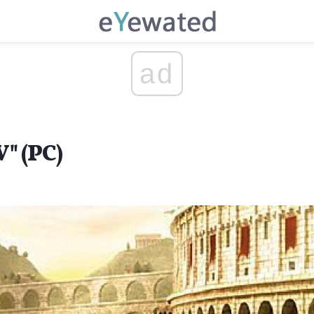
ad
بررسی "سزار  (PC