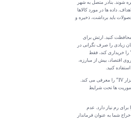
یره شوند. بنادر متصل به شهر
اف. داده ها در مورد کالاها
حصولات باید برداشت، ذخیره و
 محافظت کنید. ارتش برای
ن زیادی را صرف نگرانی در
 آن کنید. هنگامی که یک جنگ وجود دارد، کنترل ساده است. مبارزه دلیل آن نیست که "سزار IV" را خریداری کند، فقط
وی اقتصاد، بیش از مبارزه،
ستفاده کنید.
"سزار IV" دارای سطوح مختلف مبارزات انتخاباتی و بازی آنلاین است. کمپین پادشاهی نحوه بازی "سزار IV" را معرفی می کند.
مأموریت ها تحت شرایط
برای رم نیاز دارد. عدم
خراج شما به عنوان فرماندار