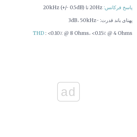
پاسخ فرکانس:
20Hz تا 20kHz (+/- 0.5dB)
پهنای باند قدرت: -3dB، 50kHz
THD
: <0.10٪ @ 8 Ohms، <0.15٪ @ 4 Ohms
ad