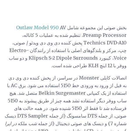
بخش صوتی این مجموعه شامل
AV
Outlaw Model 950
Preamp Processor، تنظیم شده به عملیات 5 کاناله،
Technics DVD-A10 پخش کننده دی وی دی ویدئو / صوتی،
چپ، مرکز و بلندگوهای اصلی با استفاده از رانندگان Electro-
Voice، کیبورد Klipsch S-2 Dipole Surrounds و دو ساب
ووفر با 12 اینچ KLH طراحی شده است.
اتصالات کابلی Monster در سراسر، از پخش کننده دی وی دی
به قبل از ورود به ورودی خط 5150 استفاده می شود. برق AC با
استفاده از یک کمپانی Belkin Surgemaster متصل شد. هیچ
ساب ووفر دیگر استفاده نشد همه چیز از طریق پیشوند به 5150
فرستاده شد تا فقط اثر 5150 شنیده شود. در همه حالت های
صوتی، از جمله DTS سامسونگ (از جمله DTS Sampler دیسک
شماره 7) و دیسک های صوتی دیجیتال (از جمله
شب
ملکه
در اپرا
) و همچنین پخش CD استاندارد موسیقی، 5150 هیچ نشانه ای از