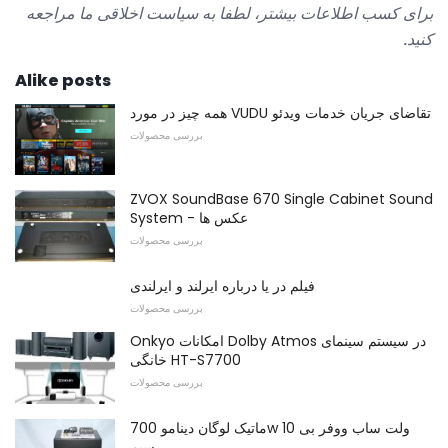
برای کسب اطلاعات بیشتر، لطفا به سیاست اخلاقی ما مراجعه
کنید.
Alike posts
همه چیز در مورد VUDU تقاضای جریان خدمات ویدئو
بررسی محصولات
ZVOX SoundBase 670 Single Cabinet Sound
System - عکس ها
بررسی محصولات
فیلم در یا درباره ایرلند و ایرلندی
بررسی محصولات
Onkyo امکانات Dolby Atmos در سیستم سینمای
خانگی HT-S7700
بررسی محصولات
ماتیک لوگان دینامو 700w 10 ولت ساب ووفر بی
سیم