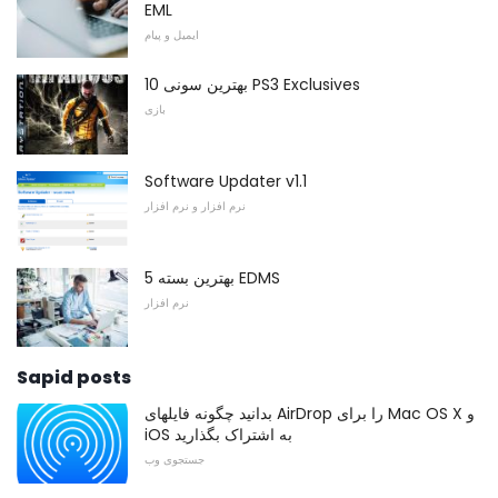
EML
ایمیل و پیام
10 بهترین سونی PS3 Exclusives
بازی
Software Updater v1.1
نرم افزار و نرم افزار
5 بهترین بسته EDMS
نرم افزار
Sapid posts
بدانید چگونه فایلهای AirDrop را برای Mac OS X و
iOS به اشتراک بگذارید
جستجوی وب