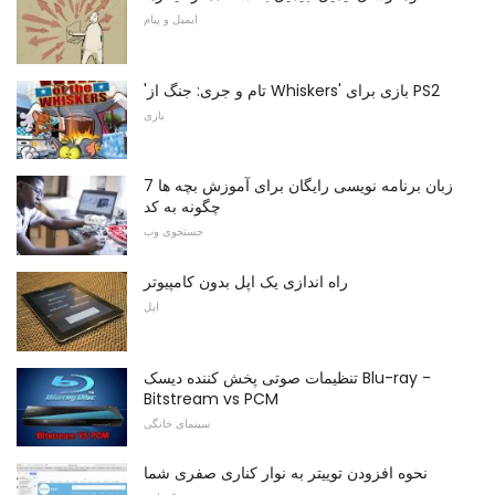
ایمیل و پیام
'تام و جری: جنگ از Whiskers' بازی برای PS2
بازی
7 زبان برنامه نویسی رایگان برای آموزش بچه ها
چگونه به کد
جستجوی وب
راه اندازی یک اپل بدون کامپیوتر
اپل
تنظیمات صوتی پخش کننده دیسک Blu-ray -
Bitstream vs PCM
سینمای خانگی
نحوه افزودن توییتر به نوار کناری صفری شما