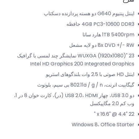
اینتل پنتیوم G640 دو هسته پردازنده دسکتاپ
4GB PC3-10600 DDR3 حافظه
1TB 5400rpm هارد ساتا
8x DVD +/- RW دو لایه مشعل
23 "WUXGA (1920x1080) نمایشگر چند لمسی با گرافیک
Intel HD Graphics 200 Integrated Graphics
اینتل HD صوتی با 2.5 وات بلندگوهای استریو
گیگابیت اترنت، 802.11a / g / n بی سیم، بلوتوث
دو USB 3.0، چهار USB 2.0، HDMI (در)، کارت خوان 8 در 1،
وب کم 2.0 مگاپیکسل
22 "x 16.6" @ 4.4 "
Windows 8، Office Starter