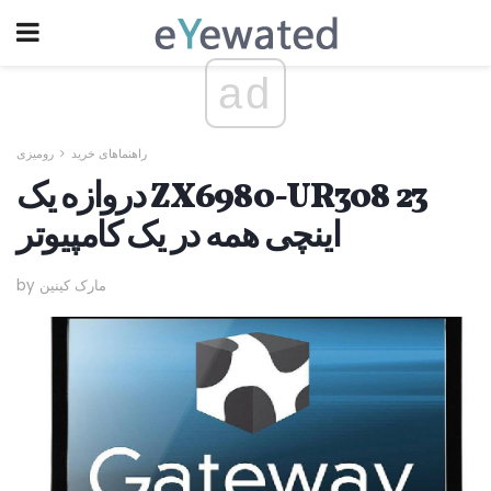
ad
راهنماهای خرید
رومیزی
دروازه یک ZX6980-UR308 23
اینچی همه در یک کامپیوتر
by مارک کینین