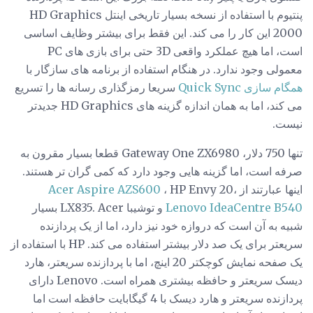
پنتیوم با استفاده از نسخه بسیار تاریخی اینتل HD Graphics
2000 این کار را می کند. این فقط برای بیشتر وظایف اساسی
است، اما هیچ عملکرد واقعی 3D حتی برای بازی های PC
معمولی وجود ندارد. در هنگام استفاده از برنامه های سازگار با
همگام سازی Quick Sync
سریعا رمزگذاری رسانه ها را تسریع
می کند، اما به همان اندازه گزینه های HD Graphics جدیدتر
نیست.
تنها 750 دلار، Gateway One ZX6980 قطعا بسیار مقرون به
صرفه است، اما گزینه هایی وجود دارد که کمی گران تر هستند.
اینها عبارتند از
، HP Envy 20،
Acer Aspire AZS600
Lenovo IdeaCentre B540
و توشیبا LX835. Acer بسیار
شبیه به آن است که دروازه خود نیز دارد، اما از یک پردازنده
سریعتر برای یک صد دلار بیشتر استفاده می کند. HP با استفاده از
یک صفحه نمایش کوچکتر 20 اینچ، اما با پردازنده سریعتر، هارد
دیسک سریعتر و حافظه بیشتری همراه است. Lenovo دارای
پردازنده سریعتر و هارد دیسک با 4 گیگابایت حافظه است اما