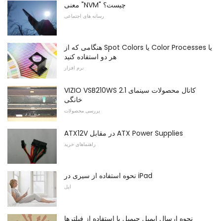
معنی "NVM" چیست؟
رسانه های اجتماعی
هنگامی که از Spot Colors یا Color Processes یا
هر دو استفاده کنید
نرم افزار
VIZIO VSB210WS 2.1 کانال محصولات سینمای
خانگی
بررسی محصولات
ATX12V در مقابل ATX Power Supplies
راهنماهای خرید
نحوه استفاده از سیری در iPad
اپل
نحوه ارسال ایمیل جیمیل با استفاده از فیلترها