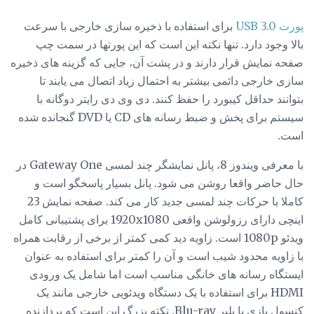
پورت USB 3.0
برای استفاده با ذخیره سازی خارجی با سرعت
بالا وجود دارد. تنها نکته این است که این پورتها در سمت چپ
صفحه نمایش قرار دارند و در پشت آن، جایی که گزینه های ذخیره
سازی خارجی دائمی بیشتر به احتمال زیاد اتصال می یابند تا
بتوانند حداقل کیبورد را حفظ کنند. دی وی دی رایتر دوگانه با
سیستم برای پخش و ضبط رسانه های CD یا DVD گنجانده شده
است.
با معرفی ویندوز 8، پانل نمایشگر چند لمسی Gateway One در
حال حاضر واقعا روشن می شود. پانل بسیار پاسخگو است و
کاملا با حرکات چند لمسی جدید کار می کند. صفحه نمایش 23
اینچی دارای رزولوشن واقعی 1920x1080 برای پشتیبانی کامل
ویدئو 1080p است. زاویه دید کمی کمتر از برخی از رقابت همراه
با زاویه محدود شیب است و آن را کمتر برای استفاده به عنوان
ایستگاه رسانه های خانگی مناسب است اما شامل یک ورودی
HDMI برای استفاده با یک دستگاه ویدئویی خارجی مانند یک
کنسول بازی یا پلیر Blu-ray. نکته بزرگ این است که پردازنده