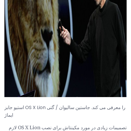
ad
استیو جابز OS X Lion را معرفی می کند. جاستین سالیوان / گتی
ایماژ
تصمیمات زیادی در مورد مکینتاش برای نصب OS X Lion لازم