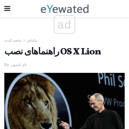
ad
مکینتاش
مفاهیم کلیدی
راهنماهای نصب OS X Lion
by تام نلسون