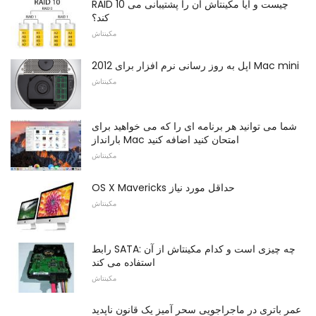
RAID 10 چیست و آیا مکینتاش آن را پشتیبانی می
کند؟
مکینتاش
اپل به روز رسانی نرم افزار برای 2012 Mac mini
مکینتاش
شما می توانید هر برنامه ای را که می خواهید برای
بارانداز Mac امتحان کنید اضافه کنید
مکینتاش
OS X Mavericks حداقل مورد نیاز
مکینتاش
رابط SATA: چه چیزی است و کدام مکینتاش از آن
استفاده می کند
مکینتاش
عمر باتری در ماجراجویی سحر آمیز یک قانون ناپدید