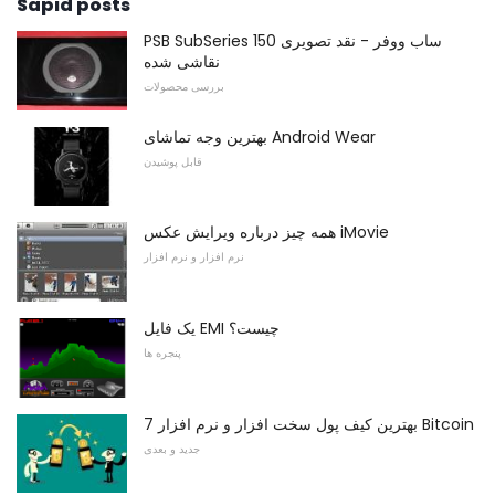
Sapid posts
PSB SubSeries 150 ساب ووفر - نقد تصویری
نقاشی شده
بررسی محصولات
بهترین وجه تماشای Android Wear
قابل پوشیدن
همه چیز درباره ویرایش عکس iMovie
نرم افزار و نرم افزار
یک فایل EMI چیست؟
پنجره ها
7 بهترین کیف پول سخت افزار و نرم افزار Bitcoin
جدید و بعدی