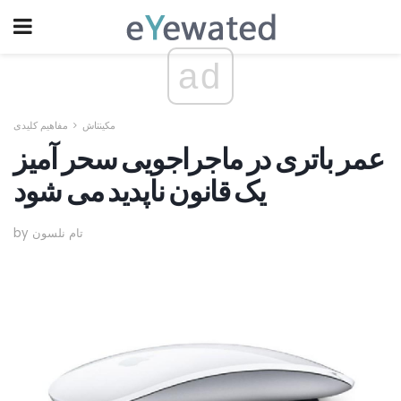
ad
مکینتاش
مفاهیم کلیدی
عمر باتری در ماجراجویی سحر آمیز
یک قانون ناپدید می شود
by تام نلسون