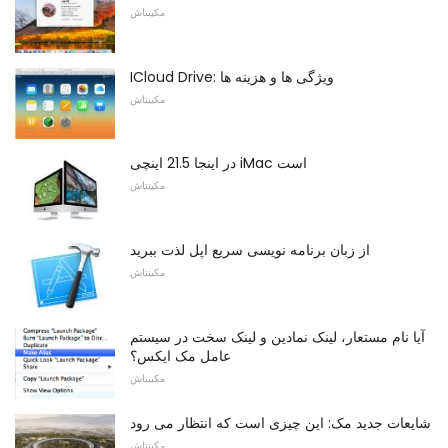
مکینتاش
ICloud Drive: ویژگی ها و هزینه ها
مکینتاش
در اینجا 21.5 اینچی iMac است
مکینتاش
از زبان برنامه نویسی سریع اپل لذت ببرید
مکینتاش
آیا نام مستعار، لینک نمادین و لینک سخت در سیستم
عامل مک ایکس؟
مکینتاش
شایعات جدید مک: این چیزی است که انتظار می رود
مکینتاش