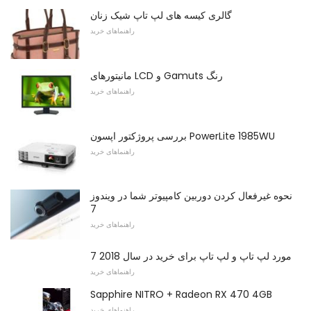
گالری کیسه های لپ تاپ شیک زنان
راهنماهای خرید
مانیتورهای LCD و Gamuts رنگ
راهنماهای خرید
بررسی پروژکتور اپسون PowerLite 1985WU
راهنماهای خرید
نحوه غیرفعال کردن دوربین کامپیوتر شما در ویندوز
7
راهنماهای خرید
7 مورد لپ تاپ و لپ تاپ برای خرید در سال 2018
راهنماهای خرید
Sapphire NITRO + Radeon RX 470 4GB
راهنماهای خرید