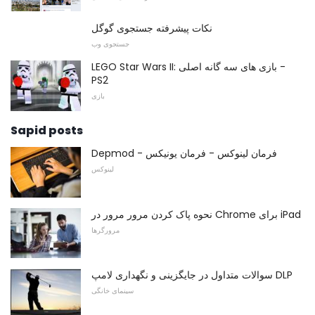
نکات پیشرفته جستجوی گوگل
جستجوی وب
LEGO Star Wars II: بازی های سه گانه اصلی -
PS2
بازی
Sapid posts
Depmod - فرمان لینوکس - فرمان یونیکس
لینوکس
نحوه پاک کردن مرور مرور در Chrome برای iPad
مرورگرها
سوالات متداول در جایگزینی و نگهداری لامپ DLP
سینمای خانگی