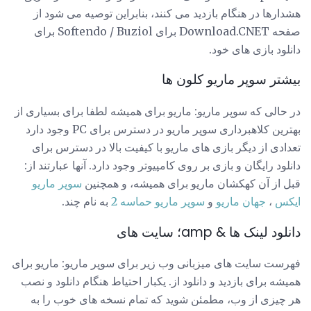
هشدارها در هنگام بازدید می کنند، بنابراین توصیه می شود از
صفحه Download.CNET برای Softendo / Buziol برای
دانلود بازی های خود.
بیشتر سوپر ماریو کلون ها
در حالی که سوپر ماریو: ماریو برای همیشه لطفا برای بسیاری از
بهترین کلاهبرداری سوپر ماریو در دسترس برای PC وجود دارد
تعدادی از دیگر بازی های ماریو با کیفیت بالا در دسترس برای
دانلود رایگان و بازی بر روی کامپیوتر وجود دارد. آنها عبارتند از:
قبل از آن کهکشان ماریو برای همیشه، و همچنین
سوپر ماریو
ایکس
،
جهان ماریو
و
سوپر ماریو حماسه 2
به نام چند.
دانلود لینک ها & amp؛ سایت های
فهرست سایت های میزبانی وب زیر برای سوپر ماریو: ماریو برای
همیشه برای بازدید و دانلود از. یکبار احتیاط هنگام دانلود و نصب
هر چیزی از وب، مطمئن شوید که تمام نسخه های خوب را به