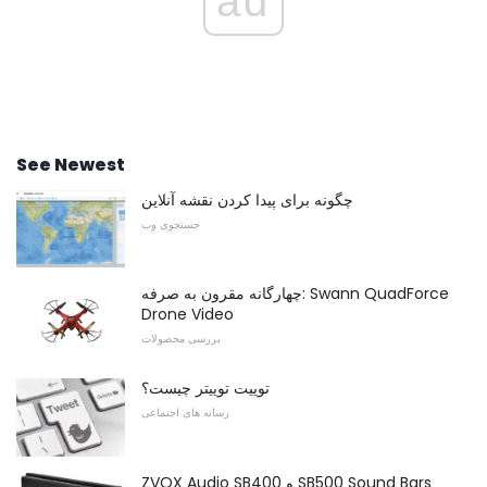
ad
See Newest
چگونه برای پیدا کردن نقشه آنلاین
جستجوی وب
چهارگانه مقرون به صرفه: Swann QuadForce
Drone Video
بررسی محصولات
توییت توییتر چیست؟
رسانه های اجتماعی
ZVOX Audio SB400 و SB500 Sound Bars