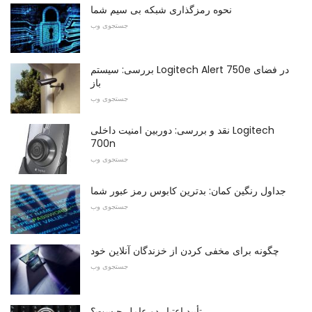
نحوه رمزگذاری شبکه بی سیم شما
جستجوی وب
بررسی: سیستم Logitech Alert 750e در فضای
باز
جستجوی وب
نقد و بررسی: دوربین امنیت داخلی Logitech
700n
جستجوی وب
جداول رنگین کمان: بدترین کابوس رمز عبور شما
جستجوی وب
چگونه برای مخفی کردن از خزندگان آنلاین خود
جستجوی وب
تأیید اعتبار دو عامل چیست؟