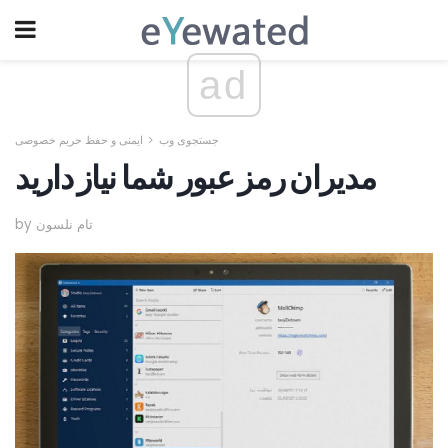
ad
جستجوی وب
ایمنی و حفظ حریم خصوصی
مدیران رمز عبور شما نیاز دارید
by تام نلسون