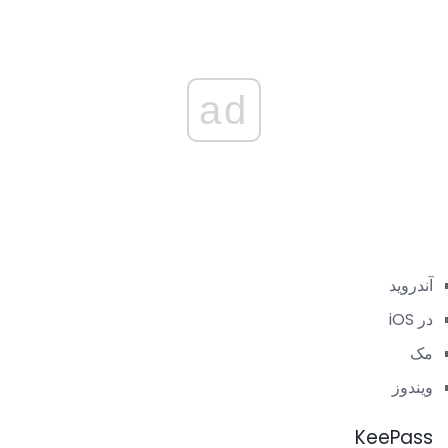
ad
آندروید
در iOS
مک
ویندوز
KeePass