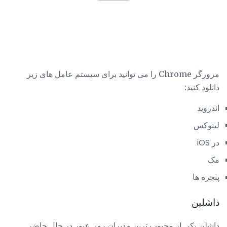
مرورگر Chrome را می توانید برای سیستم عامل های زیر
دانلود کنید:
اندروید
لینوکس
در iOS
مک
پنجره ها
داشلین
داشلن یکی از محبوب ترین مدیران رمز عبور در حال حاضر