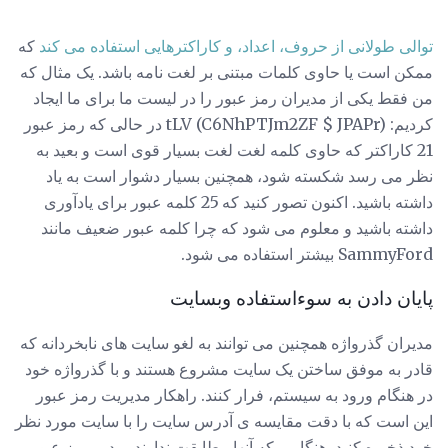
توالی طولانی از حروف، اعداد، و کاراکترهایی استفاده می کند
که
ممکن است یا حاوی کلمات مبتنی بر لغت نامه باشد. یک مثال که
من فقط یکی از مدیران رمز عبور را در لیست ما برای ما ایجاد
کردیم: tLV (C6NhPTJm2ZF $ JPAPr) در حالی که رمز عبور
21 کاراکتر که حاوی کلمه لغت لغت بسیار قوی است و بعید به
نظر می رسد شکسته شود، همچنین بسیار دشوار است به یاد
داشته باشید. اکنون تصور کنید که 25 کلمه عبور برای یادآوری
داشته باشید و معلوم می شود که چرا کلمه عبور ضعیف مانند
SammyFord بیشتر استفاده می شود.
پایان دادن به سوءاستفاده وبسایت
مدیران گذرواژه همچنین می توانند به لغو سایت های نابخردانه که
قادر به موفق ساختن یک سایت مشروع هستند و با گذرواژه خود
در هنگام ورود به سیستم، فرار کنند. راهکار مدیریت رمز عبور
این است که با دقت مقایسه ی آدرس سایت را با سایت مورد نظر
خود ذخیره کنید. هنگامی که آنها مطابقت ندارند، مدیر رمز عبور