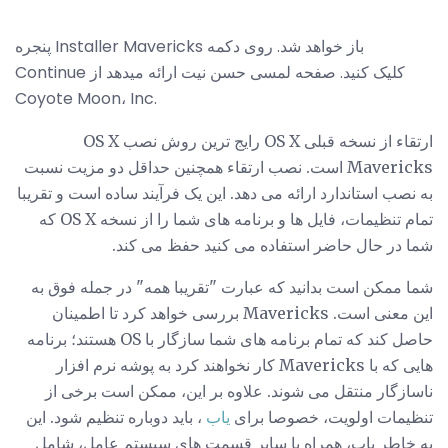
پنجره Installer Mavericks باز خواهد شد. روی دکمه
Continue کلیک کنید. صفحه لمسی حسن نیت ارائه میدهد از
Coyote Moon، Inc.
ارتقاء از نسخه قبلی OS X رایج ترین روش نصب OS X
Mavericks است. نصب ارتقاء همچنین حداقل دو مزیت نسبت
به نصب استاندارد ارائه می دهد. این یک فرآیند ساده است و تقریبا
تمام تنظیمات، فایل ها و برنامه های شما را از نسخه OS X که
شما در حال حاضر استفاده می کنید حفظ می کند.
شما ممکن است بدانید که عبارت "تقریبا همه" در جمله فوق به
این معنی است. Mavericks بررسی خواهد کرد تا اطمینان
حاصل کند که تمام برنامه های شما سازگار با OS هستند؛ برنامه
هایی که با Mavericks کار نخواهند کرد به پوشه نرم افزار
ناسازگار منتقل می شوند. علاوه بر این، ممکن است برخی از
تنظیمات اولویت، خصوصا برای
یاب
، باید دوباره تنظیم شود. این
به خاطر یاب، همراه با سایر قسمت های سیستم عامل، شامل