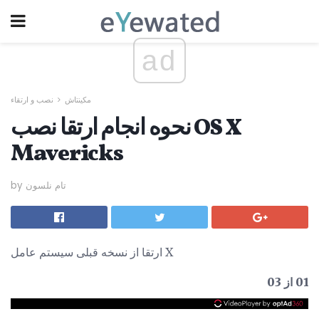
ad
مکینتاش
نصب و ارتقاء
نحوه انجام ارتقا نصب OS X
Mavericks
by تام نلسون
ارتقا از نسخه قبلی سیستم عامل X
01 از 03