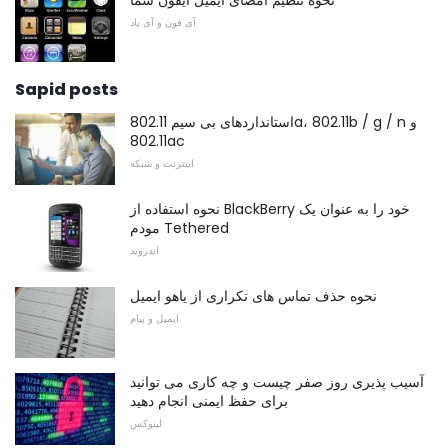
آی فون و آی پاد
Sapid posts
استانداردهای بی سیم 802.11a، 802.11b / g / n و
802.11ac
اینترنت و شبکه
نحوه استفاده از BlackBerry خود را به عنوان یک
مودم Tethered
اندروید
نحوه حذف تماس های تکراری از یاهو ایمیل
ایمیل و پیام
آسیب پذیری روز صفر چیست و چه کاری می توانید
برای حفظ ایمنی انجام دهید
لینوکس