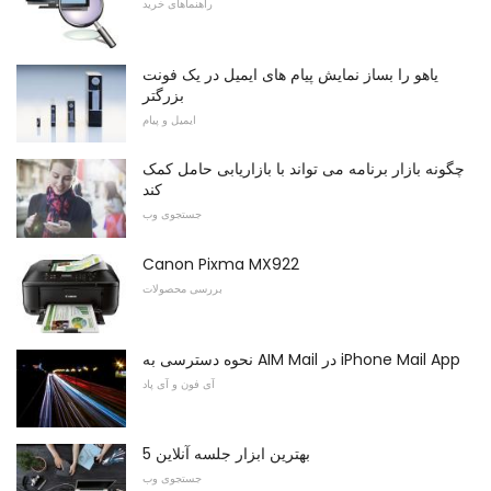
راهنماهای خرید
یاهو را بساز نمایش پیام های ایمیل در یک فونت
بزرگتر
ایمیل و پیام
چگونه بازار برنامه می تواند با بازاریابی حامل کمک
کند
جستجوی وب
Canon Pixma MX922
بررسی محصولات
نحوه دسترسی به AIM Mail در iPhone Mail App
آی فون و آی پاد
5 بهترین ابزار جلسه آنلاین
جستجوی وب