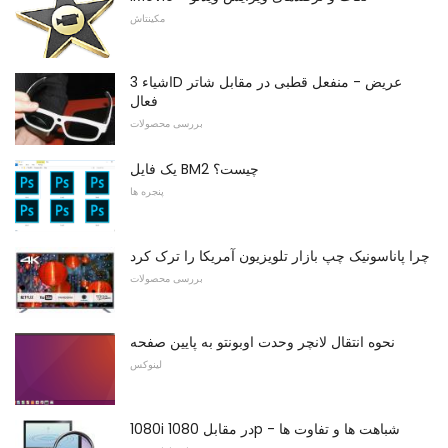
مکینتاش
اشیاء 3D عریض - منفعل قطبی در مقابل شاتر
فعال
بررسی محصولات
یک فایل BM2 چیست؟
پنجره ها
چرا پاناسونیک چپ بازار تلویزیون آمریکا را ترک کرد
بررسی محصولات
نحوه انتقال لانچر وحدت اوبونتو به پایین صفحه
لینوکس
1080i در مقابل 1080p - شباهت ها و تفاوت ها