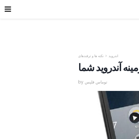
اندروید
نکته ها و ترفندهای
نه آندروید شما
by توماس فلپس