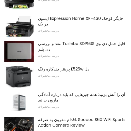
اپسون Expression Home XP-430 چاپگر کوچک
در یک
بررسی محصولات
نقد و بررسی: Toshiba SDP93S قابل حمل دی وی
دی پلیر
بررسی محصولات
پرینتر چندکاره رنگ E525w دل
بررسی محصولات
آن را آتش بزنید: همه چیزهایی که باید درباره آمادگی
آمازون بدانید
بررسی محصولات
اقدام مقرون به صرفه: Soocoo S60 WiFi Sports
Action Camera Review