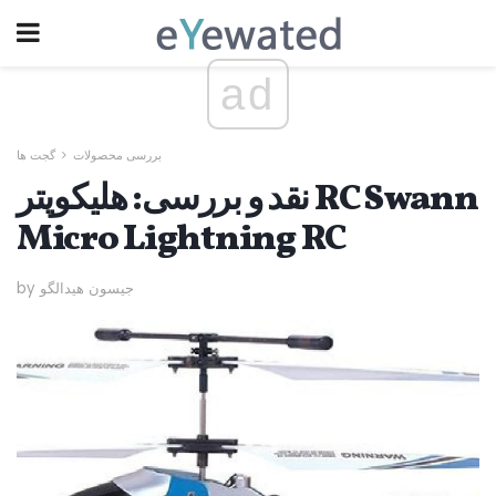
ad
بررسی محصولات
گجت ها
نقد و بررسی: هلیکوپتر RC Swann
Micro Lightning RC
by جیسون هیدالگو