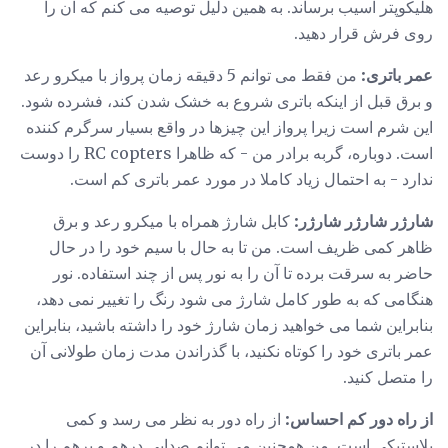
هلیکوپتر آسیب برساند. به همین دلیل توصیه می کنم که آن را
روی فرش قرار دهید.
عمر باتری:
من فقط می توانم 5 دقیقه زمان پرواز با میکرو رعد
و برق قبل از اینکه باتری شروع به خشک شدن کند، فشرده شود.
این شرم است زیرا پرواز این چیزها در واقع بسیار سرگرم کننده
است. دوباره، گربه برادر من - که ظاهرا RC copters را دوست
ندارد - به احتمال زیاد کاملا در مورد عمر باتری کم است.
شارژر شارژر شارژر:
کابل شارژ همراه با میکرو رعد و برق
ظاهر کمی ظریف است. من تا به حال با سیم خود را در حال
حاضر به سرقت برده تا آن را به نور پس از چند استفاده. نور
هنگامی که به طور کامل شارژ می شود رنگ را تغییر نمی دهد،
بنابراین شما می خواهید زمان شارژ خود را داشته باشید، بنابراین
عمر باتری خود را کوتاه نکنید، با گذراندن مدت زمان طولانی آن
را متصل کنید.
از راه دور کم احساس:
از راه دور به نظر می رسد و کمی
پلاستیکی است. من همچنین می توانم صدایی درهم و برهم را در