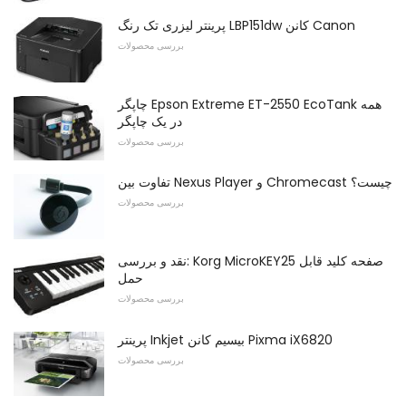
پرینتر لیزری تک رنگ LBP151dw کانن Canon
بررسی محصولات
چاپگر Epson Extreme ET-2550 EcoTank همه
در یک چاپگر
بررسی محصولات
تفاوت بین Nexus Player و Chromecast چیست؟
بررسی محصولات
نقد و بررسی: Korg MicroKEY25 صفحه کلید قابل
حمل
بررسی محصولات
پرینتر Inkjet بیسیم کانن Pixma iX6820
بررسی محصولات