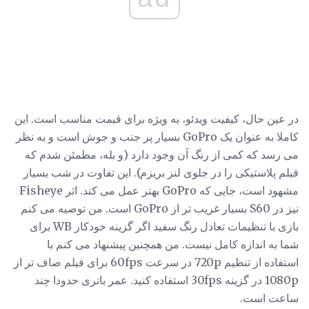
در عین حال، کیفیت ویدئو، به ویژه برای قیمت مناسب است. این
کاملا به عنوان یک GoPro بسیار پر جنب و جوش است و به نظر
می رسد که کمی از رنگ آن وجود دارد (و بله، مطمئن شدم که
فیلم پلاستیکی را در جلوی لنز بریزم). این تفاوت در شب بسیار
مشهود است، جایی که GoPro بهتر عمل می کند. اثر Fisheye
نیز در S60 بسیار غریب تر از GoPro است. من توصیه می کنم
بازی با تنظیمات تعادل رنگ سفید اگر گزینه خودکار WB برای
شما به اندازه کامل نیست. من همچنین پیشنهاد می کنم با
استفاده از تنظیم 720p در سرعت 60fps برای فیلم صاف تر از
1080p در گزینه 30fps استفاده کنید. عمر باتری حدودا چند
ساعت است.