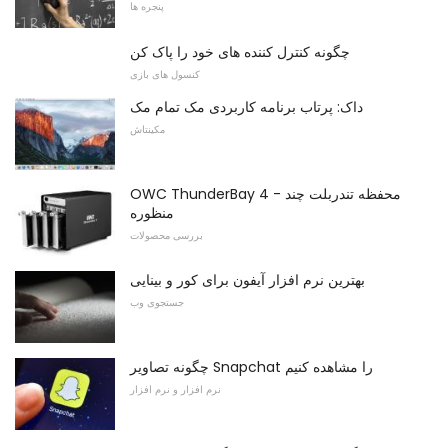
پنجره ها
چگونه کنترل کننده های خود را پاک کن
کنسول های بازی
داک: پرتاب برنامه کاربردی مک تمام مک
مکینتاش
OWC ThunderBay 4 - محفظه تندربلت چند
منظوره
بررسی محصولات
بهترین نرم افزار آیفون برای کور و بینایی
جستجوی وب
چگونه تصاویر Snapchat را مشاهده کنیم
نرم افزار و نرم افزار