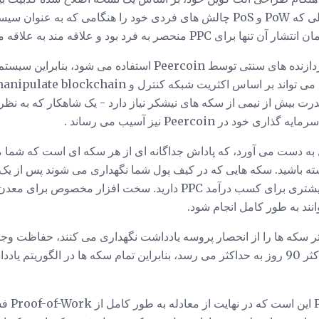
ترکیبی را در نظر بگیرند. در حالی که PoW و PoS چالش های فردی خود را هنگامی 
فرد بود و علاقه مند به علاقه مندی های رمزگشایی بود.
درت بیش از نیمی از سکه های نیشکر نیاز دارد - یک شاهکار که به ن
د در Peercoin نیز آسیب می رساند .
Peercoin 1 در سال به دست می آورد، که پاداش جداگانه ای از هر سکه ای است 
وانند به طور کامل انجام شود.
ثر سکه ها را از انحصار پروسه یادداشت نگهداری می کنند، حفاظت وج
دهد که احتمال موفقیت در حداکثر 90 روز به حداکثر می رسد، بنابراین تمام سکه ها در ا
یکی از اه