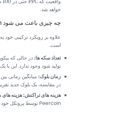
وا
خواهد شد.
چه چیزی باعث می شود Peercoin متفاوت است؟
است.
تعداد سکه ها:
تولید شود وجود ندارد. این با یک تورم سالانه 1٪ و افزایش معادن 
زمان بلوک:
در مقایسه، یک بلوک جدید تقریبا هر 10 دقیقه در شبکه بیتکوین ایج
هزینه های تراکنش: هزینه های م
Peercoin توسط پروتکل خود تعریف می شود.