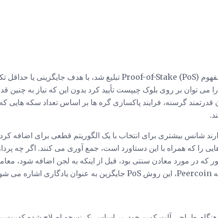
برای اولین بار در سال 2012، مفهوم Proof-of-Stake (PoS) تبلیغ شد، با هد
می توان بر روی بلوک چیپست تأیید کرد بدون این که نیاز به چنین قدر
ن قدرتمند گرسنه، فرایند پاکسازی گره ها بر اساس تعداد سکه هایی ک
د.
ند شانس بیشتری برای انتخاب با یک الگوریتم قطعی برای اضافه کردن
ایی را که همراه با این دستاورد است، جمع آوری می کنند. اگر چه پر
ور که در مورد معادن سنتی بود، قبل از اینکه به لجن اضافه شود، معام
 شود.
ه دهندگان Peercoin در هنگام طراحی آلت کوین خود، بر اساس یک نسخه اصلاح شده ک