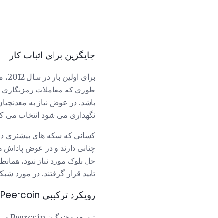
جایگزین برای اثبات کار
طوری که معاملات رمزنگاری را 
باشد. در عوض نیاز به معدنچیا
نگهداری می شود انتخاب می کن
کسانی که سکه های بیشتری دار
چنانی دارند و در عوض پاداش ه
حل بلوک مورد نیاز نبود، همانط
تایید قرار گرفتند. در مورد شبکه Peercoin، این روش PoS جایگزین به عنوان یادگاری اشاره می
رویکرد ترکیبی Peercoin
توسع