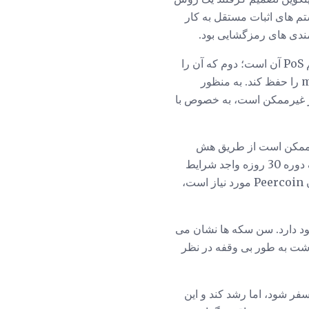
که به عنوان سیستم های اثبات مستقل به کار
اگر چه معدن PoW مبتنی بر پردازنده های سنتی توسط Peercoin استفاده می شود، بنابراین سیستم PoS آن است؛ دوم که آن را
از حمله 51٪ که در آن یک حزب می تواند بر اساس اکثریت شبکه کنترل و manipulate blockchain را حفظ کند. به منظور
ظر غیرممکن است، به خصوص با
که شما ممکن است از طریق هش
کردن استاندارد PoW تجمع داشته باشید. سکه هایی که در کیف پول شما نگهداری می شوند پس از یک دوره 30 روزه واجد شرایط
می شوند و اغلب شما شانس بیشتری برای کسب درآمد PPC دارید. سخت افزار مخصوص برای معدن Peercoin مورد نیاز است،
ود دارد. سن سکه ها نشان می
لگوریتم یادداشت به طور بی وقفه در نظر
داف اصلی Peercoin این است که در نهایت از معادله به طور کامل از Proof-of-Work فسفر شود، اما رشد کند و این