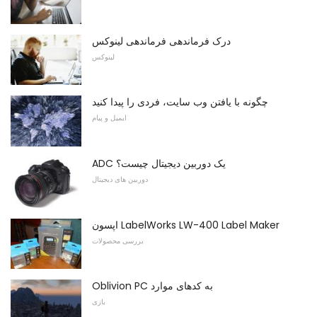
درک فرماندهی فرماندهی لینوکس
لینوکس
چگونه با یافتن وب سایت، فردی را پیدا کنید
ایمیل و پیام
ADC یک دوربین دیجیتال چیست؟
دوربین های دیجیتال
اپسون LabelWorks LW-400 Label Maker
بررسی محصولات
Oblivion PC به کدهای موارد
بازی