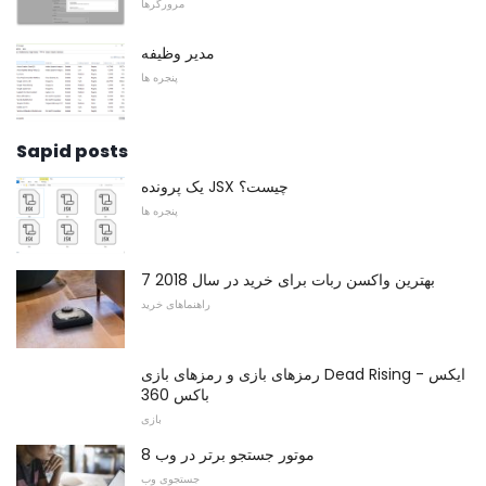
مرورگرها
مدیر وظیفه
پنجره ها
Sapid posts
یک پرونده JSX چیست؟
پنجره ها
7 بهترین واکسن ربات برای خرید در سال 2018
راهنماهای خرید
رمزهای بازی و رمزهای بازی Dead Rising - ایکس
باکس 360
بازی
8 موتور جستجو برتر در وب
جستجوی وب