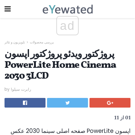
ad
بررسی محصولات
تلویزیون و تئاتر
پروژکتور ویدئو پروژکتور اپسون
PowerLite Home Cinema
2030 3LCD
by رابرت سیلوا
01 از 11
اپسون PowerLite صفحه اصلی سینما 2030 عکس