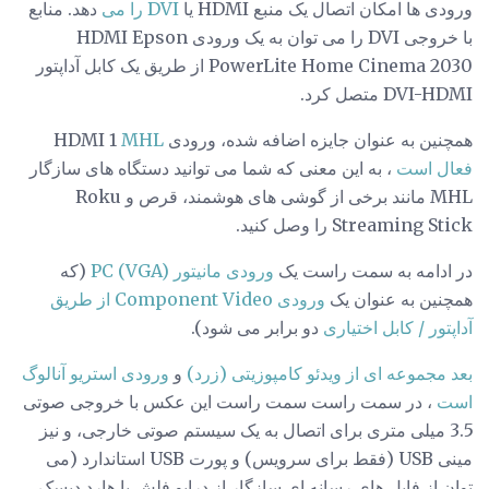
ورودی ها امکان اتصال یک منبع HDMI یا
DVI را می
دهد. منابع
با خروجی DVI را می توان به یک ورودی HDMI Epson
PowerLite Home Cinema 2030 از طریق یک کابل آداپتور
DVI-HDMI متصل کرد.
همچنین به عنوان جایزه اضافه شده، ورودی HDMI 1
MHL
فعال است
، به این معنی که شما می توانید دستگاه های سازگار
MHL مانند برخی از گوشی های هوشمند، قرص و Roku
Streaming Stick را وصل کنید.
در ادامه به سمت راست یک
ورودی مانیتور PC (VGA)
(که
همچنین به عنوان یک
ورودی Component Video از طریق
آداپتور / کابل اختیاری
دو برابر می شود).
بعد مجموعه ای از
ویدئو کامپوزیتی (زرد)
و
ورودی استریو آنالوگ
است
، در سمت راست سمت راست این عکس با خروجی صوتی
3.5 میلی متری برای اتصال به یک سیستم صوتی خارجی، و نیز
مینی USB (فقط برای سرویس) و پورت USB استاندارد (می
توان از فایل های رسانه ای سازگار از درایو فلش یا هارد دیسک