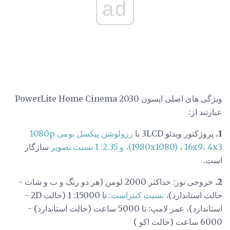
ad
ویژگی های اصلی اپسون PowerLite Home Cinema 2030
عبارتند از:
1.
پروژکتور ویدئو 3LCD با
رزولوشن
پیکسل بومی
1080p
16x9، 4x3، و 2.35: 1 نسبت تصویر
،
(1980x1080)
سازگار
است.
2.
خروجی نور: حداکثر 2000 لومن (هر دو رنگ و ب و شات -
حالت استاندارد)،
نسبت کنتراست:
تا 15000: 1 (حالت 2D -
استاندارد)، عمر لامپ: تا 5000 ساعت (حالت استاندارد) -
6000 ساعت (حالت اکو )