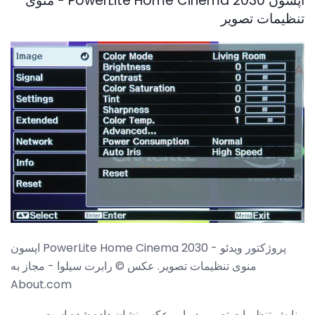
اپسون PowerLite Home Cinema 2030 - منوی
تنظیمات تصویر
اپسون PowerLite Home Cinema 2030 پروژکتور ویدئو -
منوی تنظیمات تصویر. عکس © رابرت سیلوا - مجاز به
About.com
منایش تنظیمات تصویر در این عکس نشان داده شده است.