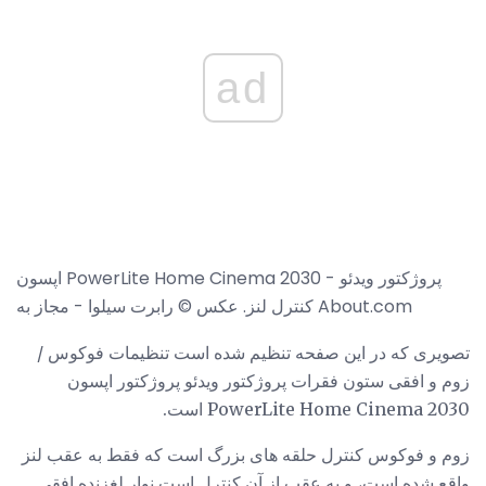
ad
اپسون PowerLite Home Cinema 2030 پروژکتور ویدئو -
کنترل لنز. عکس © رابرت سیلوا - مجاز به About.com
تصویری که در این صفحه تنظیم شده است تنظیمات فوکوس /
زوم و افقی ستون فقرات پروژکتور ویدئو پروژکتور اپسون
PowerLite Home Cinema 2030 است.
زوم و فوکوس کنترل حلقه های بزرگ است که فقط به عقب لنز
واقع شده است، و به عقب از آن کنترل است نوار لغزنده افقی