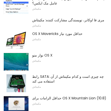
عامل مک ایکس؟
مکینتاش
مری فا اوکانر، نویسندگی مشارکت کننده: مکینتاش
مکینتاش
OS X Mavericks حداقل مورد نیاز
مکینتاش
نوار منو OS X
مکینتاش
رابط SATA: چه چیزی است و کدام مکینتاش از آن
استفاده می کند
مکینتاش
حداقل الزامات برای OS X Mountain Lion (10.8)
مکینتاش