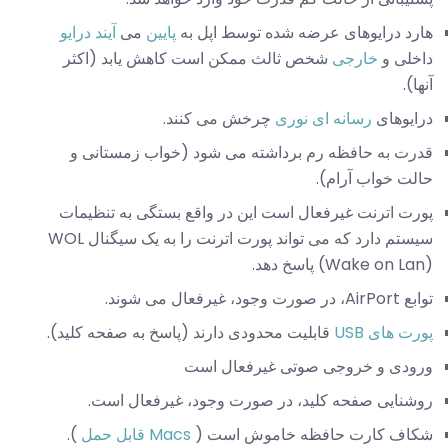
هارد درایوهای عرضه شده توسط اپل به
پایین
می
آیند
درایو
داخلی و
خارجی
شخص ثالث ممکن است کاهش یابد (اکثر
آنها).
درایوهای
رسانه ای نوری
چرخش می کنند.
قدرت به حافظه رم برداشته می شود (خواب زمستانی و
حالت خواب آرام).
پورت اترنت غیرفعال است این در واقع بستگی به تنظیمات
سیستم دارد که می تواند پورت اترنت را به یک سیگنال WOL
(Wake on Lan) پاسخ دهد.
توابع AirPort، در صورت وجود، غیرفعال می شوند.
پورت های USB
قابلیت محدودی دارند (پاسخ به صفحه کلید).
ورودی و خروجی صوتی غیرفعال است
روشنایی صفحه کلید، در صورت وجود، غیرفعال است.
شکاف کارت حافظه خاموش است (
Macs قابل حمل
).