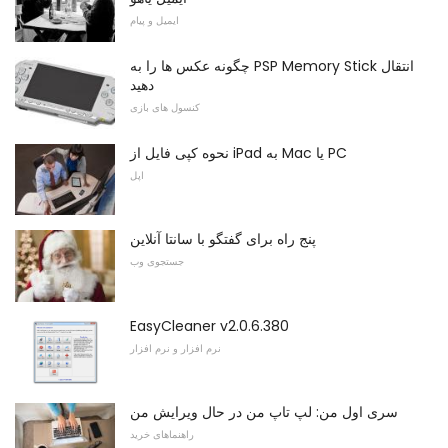
ایمیل و پیام
چگونه عکس ها را به PSP Memory Stick انتقال
دهید
کنسول های بازی
نحوه کپی فایل از iPad به Mac یا PC
اپل
پنج راه برای گفتگو با سانتا آنلاین
جستجوی وب
EasyCleaner v2.0.6.380
نرم افزار و نرم افزار
سری اول من: لپ تاپ من در حال ویرایش من
راهنماهای خرید