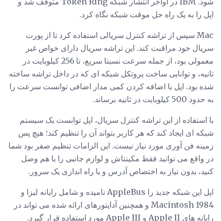
شود. IBM در اواخر انتشار شبکه Token Ring متوقف شد و
اپل را به یک راه حل موقت شبکه نگاه کرد.
Mac سپس از تراشه کنترل سریالی استفاده کرد تا از پورت
سریال خود مراقبت کند. این تراشه سریال دارای خواص غیر
معمولی بود، از جمله سرعت نسبتا سریع، تا 256 کیلوبایت در
ثانیه، و توانایی ساخت پروتکل شبکه ای که در داخل تراشه ساخته
شده بود. اپل با اضافه کردن کمی مدار اضافی توانست سرعت را
به حدود 500 کیلوبایت در ثانیه برساند.
با استفاده از این تراشه کنترل سریال، اپل توانست یک سیستم
شبکه ای ایجاد کند که هر کاربر بتواند آن را تنظیم کند؛ هیچ پس
زمینه فن آوری مورد نیاز نیست. این الزامات تنظیم صفر بود شما
در واقع می توانید فقط مکینتاش و لوازم جانبی را با هم وصل
کنید، بدون نیاز به اختصاص آدرس و یا راه اندازی یک سرور.
اپل این شبکه جدید را AppleBus نامیده و شامل رایانه لیزا و
Macintosh 1984 و همچنین آداپتورهای ارائه شده می تواند در
رایانه های Apple II و Apple III مورد استفاده قرار گیرد.