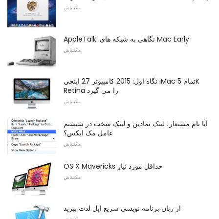
مکینتاش
AppleTalk: نگاهی به شبکه های Mac Early
مکینتاش
نگاه اول: 2015 کامپيوتر 27 اينچي iMac تمام 5K
Retina را مي گيرد
مکینتاش
آیا نام مستعار، لینک نمادین و لینک سخت در سیستم
عامل مک ایکس؟
مکینتاش
OS X Mavericks حداقل مورد نیاز
مکینتاش
از زبان برنامه نویسی سریع اپل لذت ببرید