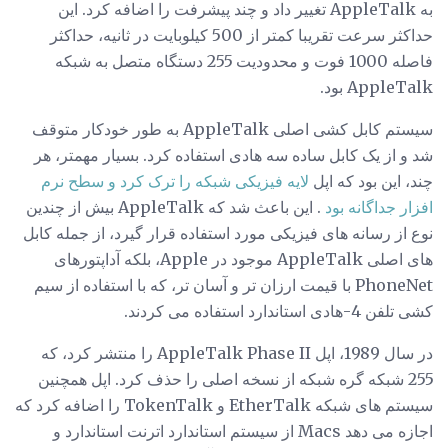
به AppleTalk تغییر داد و چند پیشرفت را اضافه کرد. این
حداکثر سرعت تقریبا کمتر از 500 کیلوبایت در ثانیه، حداکثر
فاصله 1000 فوت و محدودیت 255 دستگاه متصل به شبکه
AppleTalk بود.
سیستم کابل کشی اصلی AppleTalk به طور خودکار متوقف
شد و از یک کابل ساده سه هادی استفاده کرد. بسیار مهمتر، هر
چند، این بود که اپل
لايه فیزیکی شبکه را ترک کرد و سطح نرم
افزار جداگانه بود
. این باعث شد که AppleTalk بیش از چندین
نوع از رسانه های فیزیکی مورد استفاده قرار گیرد، از جمله کابل
های اصلی AppleTalk موجود در Apple، بلکه آداپتورهای
PhoneNet با قیمت ارزان تر و آسان تر، که با استفاده از سیم
کشی تلفن 4-هادی استاندارد استفاده می کردند.
در سال 1989، اپل AppleTalk Phase II را منتشر کرد، که
255 شبکه گره شبکه از نسخه اصلی را حذف کرد. اپل همچنین
سیستم های شبکه EtherTalk و TokenTalk را اضافه کرد که
اجازه می دهد Macs از سیستم استاندارد اترنت استاندارد و