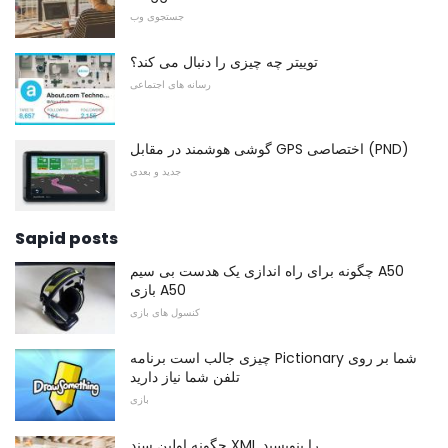
جستجوی وب
توییتر چه چیزی را دنبال می کند؟
رسانه های اجتماعی
گوشی هوشمند در مقابل GPS اختصاصی (PND)
جدید و بعدی
Sapid posts
چگونه برای راه اندازی یک هدست بی سیم A50
بازی A50
کنسول های بازی
چیزی جالب است برنامه Pictionary شما بر روی
تلفن شما نیاز دارید
بازی
چگونه اولین سند XML را بنویسید