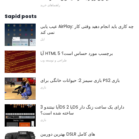
راهنماهای خرید
Sapid posts
عیب یابی AirPlay: چه کاری باید انجام دهید وقتی کار
نمی کند
اپل
آیا HTML 5 برچسب مورد حساس است؟
طراحی و توسعه وب
بازی سیمز 2: حیوانات خانگی برای PS2 بازی
بازی
آیا نینتندو 3DS یا 2DS دارای یک ساعت زنگ دار
ساخته شده است؟
بازی
بهترین دوربین DSLR های کامل