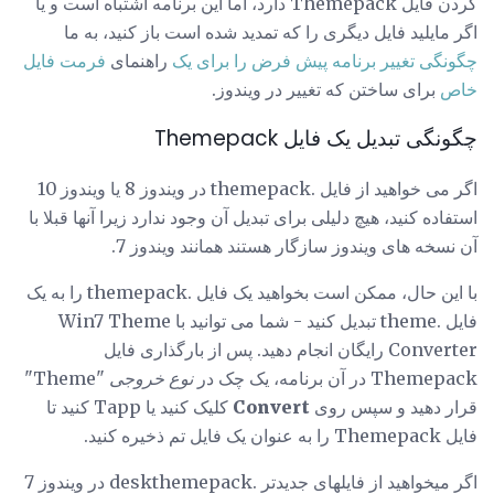
کردن فایل Themepack دارد، اما این برنامه اشتباه است و یا
اگر مایلید فایل دیگری را که تمدید شده است باز کنید، به ما
چگونگی تغییر برنامه پیش فرض را برای یک
راهنمای
فرمت فایل
خاص
برای ساختن که تغییر در ویندوز.
چگونگی تبدیل یک فایل Themepack
اگر می خواهید از فایل .themepack در ویندوز 8 یا ویندوز 10
استفاده کنید، هیچ دلیلی برای تبدیل آن وجود ندارد زیرا آنها قبلا با
آن نسخه های ویندوز سازگار هستند همانند ویندوز 7.
با این حال، ممکن است بخواهید یک فایل .themepack را به یک
فایل .theme تبدیل کنید - شما می توانید با Win7 Theme
Converter رایگان انجام دهید. پس از بارگذاری فایل
Themepack در آن برنامه، یک چک در
نوع خروجی
"Theme"
قرار دهید و سپس روی
Convert
کلیک کنید یا Tapp کنید تا
فایل Themepack را به عنوان یک فایل تم ذخیره کنید.
اگر میخواهید از فایلهای جدیدتر .deskthemepack در ویندوز 7