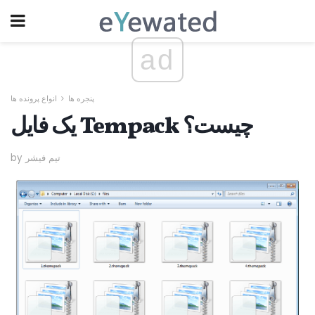
ad
پنجره ها
انواع پرونده ها
یک فایل Tempack چیست؟
by تیم فیشر