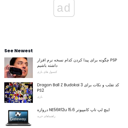
ad
See Newest
چگونه برای پیدا کردن کدام نسخه نرم افزار PSP
داشته باشیم
کنسول های بازی
Dragon Ball Z Budokai 3 کد تقلب و نکات برای
PS2
بازی
دروازه NE56R12u 15.6 اینچ لپ تاپ کامپیوتر
راهنماهای خرید