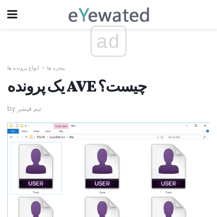
ad
پنجره ها
انواع پرونده ها
یک پرونده AVE چیست؟
by تیم فیشر