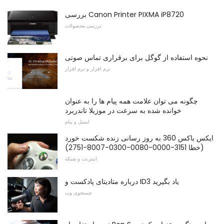
بررسی Canon Printer PIXMA iP8720
بررسی محصولات
نحوه استفاده از گوگل برای برقراری تماس صوتی
نرم افزار و نرم افزار
چگونه می توان علامت همه پیام ها را به عنوان
خوانده شده به سرعت در موزیلا تاندربرد
ایمیل و پیام
ایکس باکس 360 به روز رسانی زنده شکست خورد
(خطا 3151-0000-0080-0300-8007-2751)
اینترنت و شبکه
درباره متادیتای پادکست و ID3 یاد بگیرید
جستجوی وب