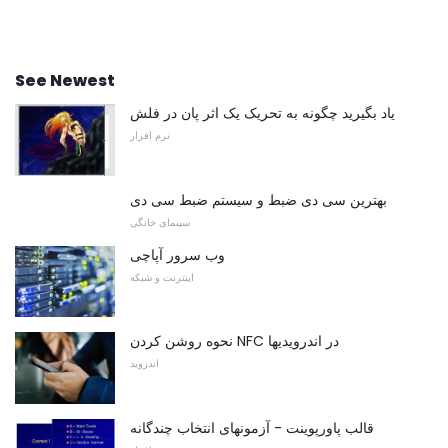
See Newest
یاد بگیرید چگونه به تحریک یک اثر پان در فلش
نرم افزار
بهترین سی دی ضبط و سیستم ضبط سی دی
سینمای خانگی
وب سرور آپاچی
اینترنت و شبکه
نحوه روشن کردن NFC در اندرویدیها
اندروید
قالب پاورپوینت - آزمونهای انتخاب چندگانه