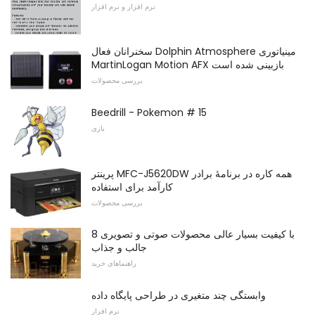
نرم افزار و نرم افزار
سخنرانان فعال Dolphin Atmosphere مینیاتوری
MartinLogan Motion AFX بازبینی شده است
بررسی محصولات
Beedrill - Pokemon # 15
بازی
پرینتر MFC-J5620DW همه کاره در برنامۀ برادر
کارآمد برای استفاده
بررسی محصولات
8 با کیفیت بسیار عالی محصولات صوتی و تصویری
جالب و جذاب
راهنماهای خرید
وابستگی چند متغیری در طراحی پایگاه داده
نرم افزار