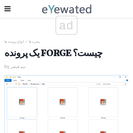
ad
پنجره ها
انواع پرونده ها
یک پرونده FORGE چیست؟
by تیم فیشر