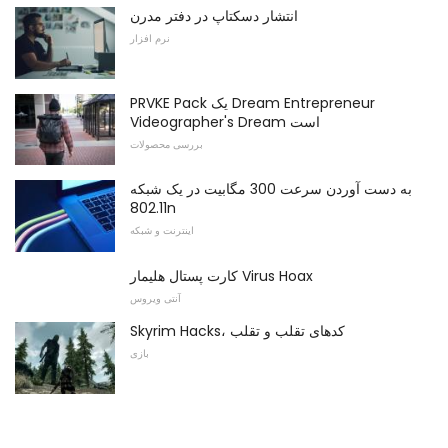
انتشار دسکتاپ در دفتر مدرن
نرم افزار
PRVKE Pack یک Dream Entrepreneur
Videographer's Dream است
بررسی محصولات
به دست آوردن سرعت 300 مگابیت در یک شبکه
802.11n
اینترنت و شبکه
کارت پستال هلیمار Virus Hoax
آنتی ویروس
Skyrim Hacks، کدهای تقلب و تقلب
بازی