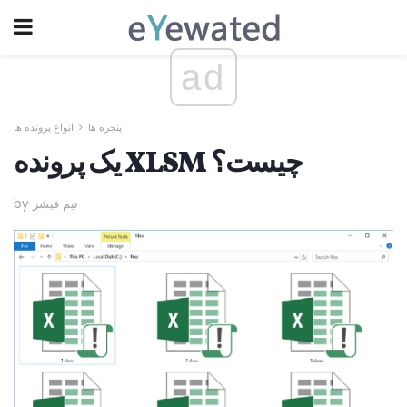
ad
پنجره ها
انواع پرونده ها
یک پرونده XLSM چیست؟
by تیم فیشر