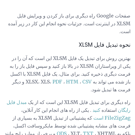
صفحات Google راه دیگری برای باز کردن و ویرایش فایل
XLSM در اینترنت است. جزئیات نحوه انجام این کار در زیر آمده
است.
نحوه تبدیل فایل XLSM
بهترین روش برای تبدیل یک فایل XLSM این است که آن را در
یکی از ویراستاران XLSM در بالا باز کنید و سپس فایل باز را به
فرمت دیگری ذخیره کنید. برای مثال، یک فایل XLSM با اکسل
باز شده می تواند به XLSX، XLS،
CSV
،
HTM
،
PDF
و دیگر
فرمت ها تبدیل شود.
راه دیگری برای تبدیل فایل XLSM این است که از یک
مبدل فایل
رایگان
استفاده
کنید
. یکی از راه های انجام این کار آنلاین،
FileZigZag است
که پشتیبانی از تبدیل XLSM به بسیاری از
فرمت های مشابه پشتیبانی شده توسط مایکروسافت اکسل،
بلکه به
TXT
، XLT،
ODS
، XHTML و برخی از موارد رایج مانند