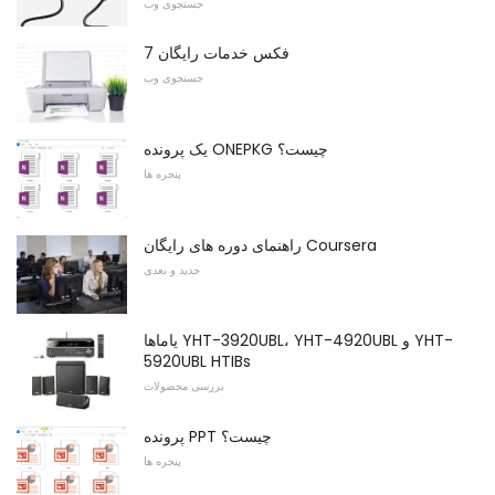
جستجوی وب
7 فکس خدمات رایگان
جستجوی وب
یک پرونده ONEPKG چیست؟
پنجره ها
راهنمای دوره های رایگان Coursera
جدید و بعدی
یاماها YHT-3920UBL، YHT-4920UBL و YHT-
5920UBL HTIBs
بررسی محصولات
پرونده PPT چیست؟
پنجره ها