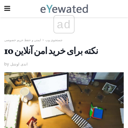
ad
جستجوی وب
ایمنی و حفظ حریم خصوصی
10 نکته برای خرید امن آنلاین
by اندی اونتنل