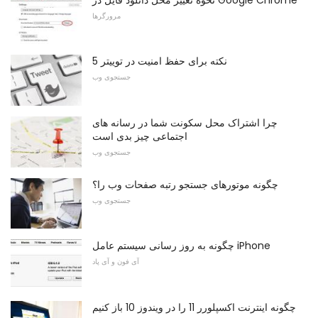
مرورگرها
5 نکته برای حفظ امنیت در توییتر
جستجوی وب
چرا اشتراک محل سکونت شما در رسانه های
اجتماعی چیز بدی است
جستجوی وب
چگونه موتورهای جستجو رتبه صفحات وب را؟
جستجوی وب
چگونه به روز رسانی سیستم عامل iPhone
آی فون و آی پاد
چگونه اینترنت اکسپلورر 11 را در ویندوز 10 باز کنیم