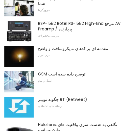
شما
مرورگرها
RSP-1582 Rotel RS-1582 High-End مرجع AV
Preamp / پردازنده
بررسی محصولات
مقدمه ای بر کدهای مایکروسافت و واضح
نرم افزار
GSM توضیح داده شده است
ایمیل و پیام
چگونه توییتر RT (Retweet)
رسانه های اجتماعی
HoloLens: نگاهی به هدست سری واقعیت های
مایکروسافت