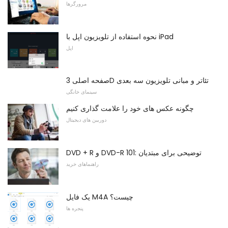
مرورگرها
نحوه استفاده از تلویزیون اپل با iPad
اپل
صفحه اصلی 3D تئاتر و مبانی تلویزیون سه بعدی
سینمای خانگی
چگونه عکس های خود را علامت گذاری کنیم
دوربین های دیجیتال
DVD + R و DVD-R 101: توضیحی برای مبتدیان
راهنماهای خرید
یک فایل M4A چیست؟
پنجره ها