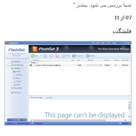
شما بررسی می شود. بیشتر "
07 از 11
فلشگت