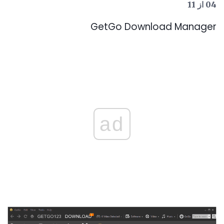
04 از 11
GetGo Download Manager
ad