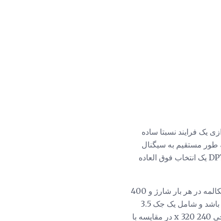
می کند. راه اندازی یک فرایند نسبتا ساده
ه طور مستقیم به سیگنال
WiFi بطور مستقیم متصل شوند. کیفیت ساخت کلی مکمل قیمت گذاری بودجه مناسب است تا DP720 یک انتخاب فوق العاده
در سال 2016 Yealink YEA-W56P بی سیم تلفن بی سیم بی سیم دارای بیش از 30 ساعت زمان مکالمه در هر بار شارژ و 400
ساعت زمان آماده به کار است. W56P می تواند تا چهار تماس صوتی همزمان (با HD Voice) داشته باشد و شامل یک جک 3.5
میلی متری گوشی، دست ها و دست ها را برای انجام کارهای دیگر آزاد می کند. صفحه نمایش 2.4 اینچی 240 x 320 در مقایسه با