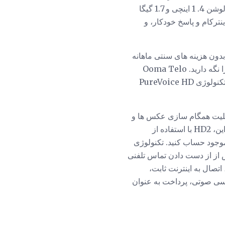
گوشی هوشمند، اما انتظار می رود. نمایشگر W56P از نمایشگر 5.8 اینچی با رزولوشن 5.8 اینچ و رزولوشن 4. 1 اینچی و 1.7 گیگا
ینترکام و پاسخ خودکار، و
و بدون هزینه های سنتی ماهانه
است. زمان راه اندازی کمتر از 15 دقیقه طول می کشد و همچنان می توانید شماره تلفن موجود خود را نگه دارید. Ooma Telo
دارای ویژگی های استاندارد مانند شناسه تماس گیرنده، پست صوتی، انتظار مکالمه و 911، و همچنین تکنولوژی PureVoice HD
ی آن، گوشی HD2 دارای صفحه نمایش رنگی 2 اینچ و تصویر تماس گیرنده ID با قابلیت همگام سازی عکس ها و
مخاطبین از فیس بوک، گوگل، یاهو، LinkedIn، Outlook و دفترچه آدرس مک خود است. علاوه بر این، HD2 با استفاده از
ژی DECT، بنابراین شما می توانید بر کیفیت و امنیت تماس عالی بدون دخالت با شبکه WiFi موجود حساب کنید. تکنولوژی
رس از از دست دادن تماس تلفنی
تصال به اینترنت ثابت،
نویسی صوتی، پرداخت به عنوان