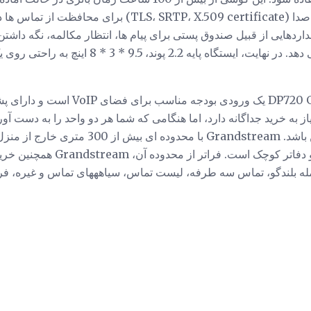
حوض آن و همچنین رمزگذاری صدا (LS، SRTP، X.509 certificate
 استانداردهایی از قبیل صندوق پستی برای پیام ها، انتظار مکالمه، نگه داش
کنفرانس سه طرفه را ارائه می دهد. در نهایت، ایستگاه پ
DP750، ایده آل برای خانه ها و دفات
ه بلندگو، تماس سه طرفه، لیست تماس، سیاهههای تماس و غیره، فرا