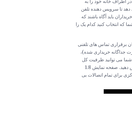
در اطراف خانه خود را به
 می تواند به شما اجازه می دهد تا سرویس دهنده تلفن
یداران باید آگاه باشند که
 که انتخاب کنید کدام یک را
امکان برقراری تماس های تلفنی
وشی (به صورت جداگانه خریداری شده)،
، شما می توانید ظرفیت کل
C530IP را تا شش گوشی بی سیم و شش حساب کاربری منحصر به فرد VoIP برای استفاده گسترش دهید. صفحه نمایش 1.8
 4 اینچ است که به عنوان مرکز مرکزی برای تمام اتصالات بی