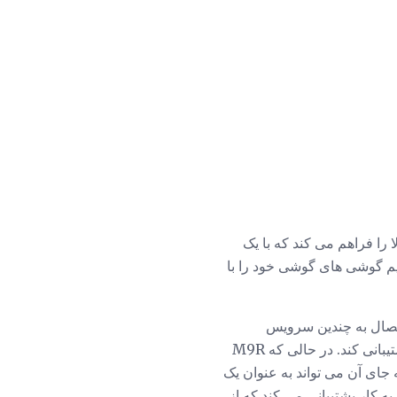
ا کیفیت بالا را فراهم می کند که با یک
C530IP همچنین توانایی تماس مستقیم گوشی های گوشی خود را با
قابلیت اتصال به چندین سرویس
مختلف IP مبتنی بر SIP، M9R می تواند تا چهار تماس همزمان با توانایی اتصال به 9 گوشی در کل پشتیبانی کند. در حالی که M9R
ین بستگی ندارد و به جای آن می تواند به عنوان یک
 زمان باتری در حالت آماده به کار پشتیبانی می کند که از