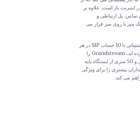
T) برای محافظت از تماس ها در اینترنت باز است. علاوه بر
تن تماس، پل ارتباطی و
ایه 2.2 پوند، 9.5 * 3 * 8 اینچ به راحتی روی یک میز یا روی میز قرار می
آی پی بی سیم DP720 Grandstream یک ورودی بودجه مناسب برای فضای VoIP است و دارای پشتیبانی تا 10 حساب SIP در هر
گوشی می باشد. ایستگاه پایه نیاز به خرید جداگانه دارد، اما هنگامی که شما هر دو واحد را به دست آورده اید، Grandstream را
انتخاب کنید که بالاتر از میانگین باشد. Grandstream با محدوده ای بیش از 300 متری خارج از منزل و 50 متری از ایستگاه پایه
ر کوچک است. فراتر از محدوده آن، Grandstream همچنین خریداران بیشتری را برای ویژگی
هم می کند.