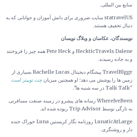
منابع بین المللی.
statravelUS سایت ضروری برای دانش آموزان و جوانانی که به
دنبال تخفیف هستند.
نویسندگان، عکاسان و وبلاگ نویسان
HeckticTravels Dalene و Pete Heck همه چیز را فروختند
و به جاده رسیدند.
TravelBlggr پیشگام دیجیتال Rachelle Lucas بسیاری از
زمین ها را پوشش می دهد؛ او همچنین میزبان
چت توییتر است
"Talk Talk در سه شنبه ها".
WhereIveBeen رسانه های پیشرو در زمینه صنعت مسافرتی
به تازگی توسط Trip Advisor ربوده شده اند.
LunaticAtLarge روزنامه نگار کریستین Luna خوراک خنده
دار و روشنگری.