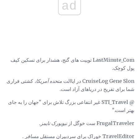
ad
LastMinute_Com توییت های گنج، هشدار برای تسکین کیف
پول کوچک.
CruiseLog Gene Slon در ایاالت
متحده آمریکا،
کشتی فراری
شما برای تفریح ​​در دریاهای آزاد است.
@ STI_Travel غیر انتفاعی بزرگ تلاش برای "جهان را به جای
بهتر است."
FrugalTraveler ست خوگل از
نیویورک تایمز.
TravelEditor خوراک برای سردبیران
مستقل مسافر
.