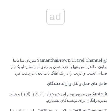
ad
@ SamanthaBrown Travel Channel میزبان سامانتا
براون. ظاهرا، من تنها با خرد شدن بر روی او نیستم: او یک بار
صدای عجیب و غریب را در یک آهنگ باب دیلان دریافت کرد.
حامل های حمل و نقل و ارائه دهندگان
Amtrak من مجبور بودم این خیرخواه را از اتاق (اتاق) و هیئت
مدیره رایگان برای نویسندگان بشمارم.
@ JetBlueCheeps خوراک ویژه JetBlue برای معاملات نهایی