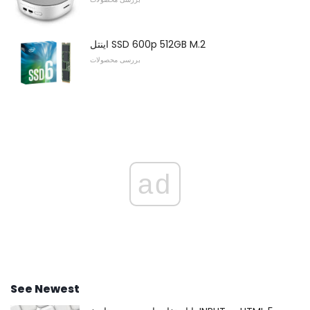
اینتل SSD 600p 512GB M.2
بررسی محصولات
ad
See Newest