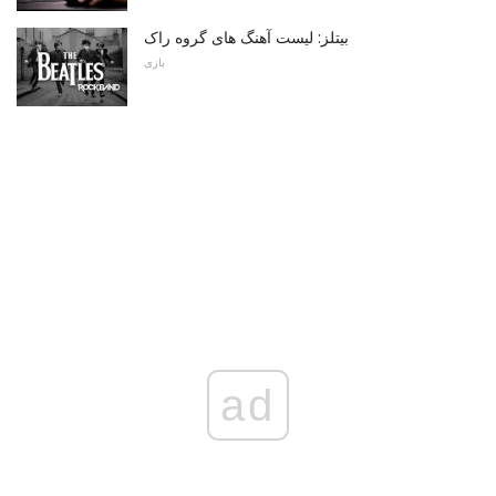
بیتلز: لیست آهنگ های گروه راک
بازی
ad