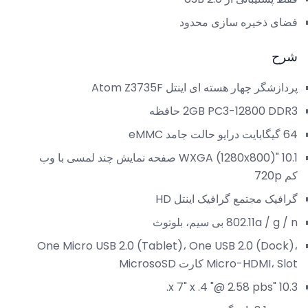
فضای ذخیره سازی محدود
شرح
پردازشگر چهار هسته ای اینتل Atom Z3735F
2GB PC3-12800 DDR3 حافظه
64 گیگابایت درایو حالت جامد eMMC
10.1 "WXGA (1280x800) صفحه نمایش چند لمسی با وب
کم 720p
گرافیک مجتمع گرافیک اینتل HD
802.11a / g / n بی سیم، بلوتوث
One Micro USB 2.0 (Tablet)، One USB 2.0 (Dock)،
Micro-HDMI، Slot کارت MicrosoSD
10.3 "x 7" x .4 "@ 2.58 pbs.