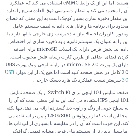
هستند، اما این از یک رابط eMMC استفاده می کند که عملکرد
آن را محدود می کند و انتظار دسترسی فوق العاده سریع را ندارد.
این مقدار ذخیره سازی بسیار کوچک است به این معنی که فضای
محدود برای برنامه ها و فایل های داده به لطف سیستم عامل
ویندوز. کاربران احتمالا نیاز به ذخیره سازی خارجی با آنها دارند یا
این را به عنوان یک سیستم ثانویه و به ذخیره سازی ابر اختصاص
داده اند. بخش قرص دارای یک اسلات microSD برای اضافه
کردن فضای اضافی از طریق کارت رسانه فلش محبوب است.
دارای یک پورت microUSB 2.0 در رایانه لوحی و یک پورت UBS
2.0 کامل در بخش صفحه کلید است اما هیچ یک از این موارد
USB
3.0
سریعتر نیست عملکرد یک هارد دیسک خارجی.
صفحه نمایش 10.1 اینچی برای Switch 10 از یک صفحه نمایش
10.1 اینچی IPS استفاده می کند. این به این معنی است که آن را
به سطح خوبی از رنگ و زاویه دید گسترده ارائه می دهد. تنها نکته
اینجا این است که از رزولوشن 1280x800 پایین تر استفاده می
کند. این خوب است که آن را در مقایسه با بسیاری از لپ تاپ ها،
اما بسیار پایین تر از سیستم های قرص مشابه قیمت. گرافیک