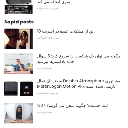
سری اضافه می کند
بررسی محصولات
Sapid posts
10 تن از مشكلات عمده در اینترنت
رسانه های اجتماعی
چگونه می توان یک پادکست را شروع کرد: 5 سوال
جدید پادکسترها بپرسید
جستجوی وب
سخنرانان فعال Dolphin Atmosphere مینیاتوری
MartinLogan Motion AFX بازبینی شده است
بررسی محصولات
1337 لیت چیست؟ چگونه سخن می گوئیم؟
جستجوی وب