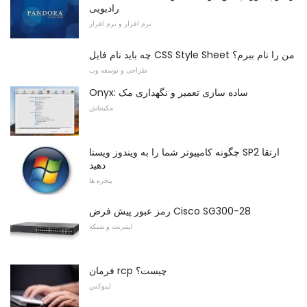
رادیویی
نرم افزار و نرم افزار
چه باید نام فایل CSS Style Sheet من را نام ببرم؟
طراحی و توسعه وب
Onyx: ساده سازی تعمیر و نگهداری مک
مکینتاش
چگونه کامپیوتر شما را به ویندوز ویستا SP2 ارتقا
دهید
پنجره ها
رمز عبور پیش فرض Cisco SG300-28
اینترنت و شبکه
فرمان rcp چیست؟
لینوکس