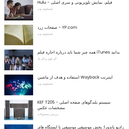
Hulu - فیلم، نمایش تلویزیونی و سری اصلی
جستجوی وب
صفحات زرد - YP.com
جستجوی وب
همه چیز شما باید درباره اجاره فیلم iTunes بدانید
آی فون و آی پاد
استفاده و هدف از ماشین Wayback اینترنت
جستجوی وب
KEF T205 سیستم بلندگوهای صفحه اصلی -
مشخصات عکس
بررسی محصولات
رادیو پاندورا: پخش موسیقی موسیقی با ایستگاه های