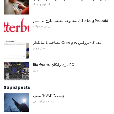
آی فون و آی پاد
مجموعه تلفیقی طرح بی سیم Jitterbug Prepaid
بررسی محصولات
مصاحبه با بنیانگذار Omegle، لیف ک-بروکس
ایمیل و پیام
Bio Game بازی رایگان PC
بازی
Sapid posts
معنی "NVM" چیست؟
رسانه های اجتماعی