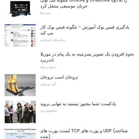
چگونه می توان Groove و OneDrive را به دوتا
جریان موسیقی منتقل کرد
پنجره ها
یادگیری فیس بوک آموزش - چگونه فیس بوک کار
می کند
رسانه های اجتماعی
نحوه افزودن یک تصویر پسزمینه به یک پیام در موزیلا
تاندربرد
ایمیل و پیام
تروجان اسب تروجان
آنتی ویروس
پادکست: شما مجبور نیستید به تنهایی بروید
جستجوی وب
لیست پورت های TCP و پورت های UDP (شناخته
شده)