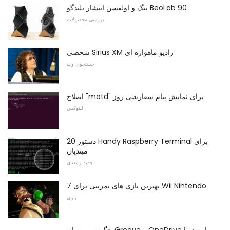
بنگ و اولفسن انتشار بلندگو BeoLab 90
بررسی محصولات
شخصی Sirius XM رادیو ماهواره ای
جستجوی وب
اصلاح "motd" برای نمایش پیام سفارشی روز
لینوکس
20 دستور Handy Raspberry Terminal برای
مبتدیان
جدید و بعدی
7 بهترین بازی های تمرینی برای Wii Nintendo
بازی