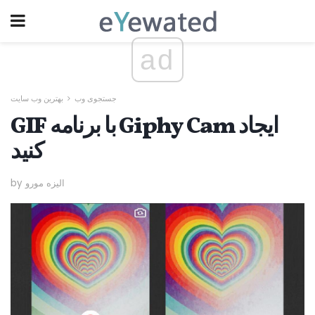
ad
جستجوی وب
بهترین وب سایت
GIF با برنامه Giphy Cam ایجاد
کنید
by الیزه مورو