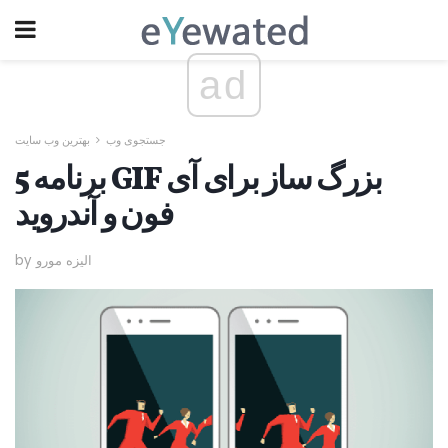
ad
جستجوی وب
بهترین وب سایت
5 برنامه GIF بزرگ ساز برای آی
فون و آندروید
by الیزه مورو