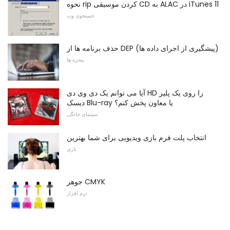
نحوه rip کردن موسیقی CD به ALAC در iTunes 11
جستجوی وب
حذف برنامه ها از DEP (پیشگیری از اجرای داده ها)
پنجره ها
آیا می توانم یک دی وی دی HD را روی یک پلیر
دیسک Blu-ray یا معاون پخش کنم؟
سینمای خانگی
انتخاب پلت فرم بازی ویدیویی برای شما بهترین
بازی
جوهر CMYK
نرم افزار