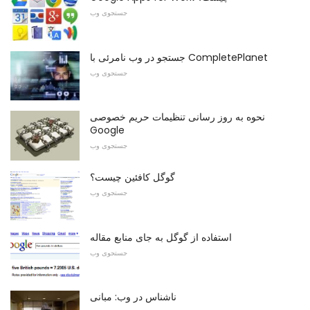
جستجوی وب
جستجو در وب نامرئی با CompletePlanet
جستجوی وب
نحوه به روز رسانی تنظیمات حریم خصوصی
Google
جستجوی وب
گوگل کافئین چیست؟
جستجوی وب
استفاده از گوگل به جای منابع مقاله
جستجوی وب
ناشناس در وب: مبانی