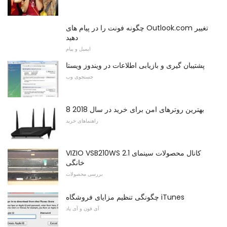
چگونه فونت را در پیام های Outlook.com تغییر
دهید
ایمیل و پیام
پشتیبان گیری و بازیابی اطلاعات در ویندوز ویستا
جستجوی وب
8 بهترین روترهای امن برای خرید در سال 2018
راهنماهای خرید
VIZIO VSB210WS 2.1 کانال محصولات سینمای
خانگی
بررسی محصولات
چگونگی تنظیم مزایای فروشگاه iTunes
آی فون و آی پاد