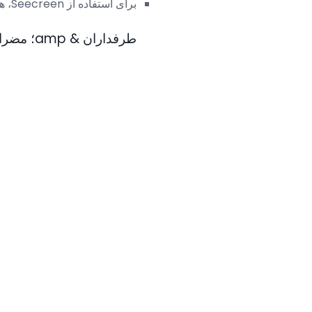
برای استفاده از Seecreen، هیچ
طرفداران & amp؛ مضرات