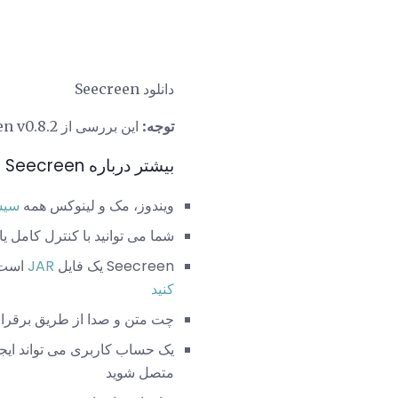
دانلود Seecreen
توجه:
این بررسی از Seecreen v0.8.2 است. لطفا به من اطلاع دهید اگر یک نسخه جدیدتر برای بازبینی وجود داشته باشد.
بیشتر درباره Seecreen
ویندوز، مک و لینوکس همه
سیس
شما می توانید با کنترل کامل یا
Seecreen یک فایل
JAR
است ک
کنید
چت متن و صدا از طریق برقرار
یک حساب کاربری می تواند ایجاد 
متصل شوید