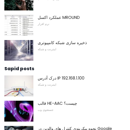
عملکرد اکسل MROUND
نرم افزار
ذخیره سازی شبکه کامپیوتری
اینترنت و شبکه
Sapid posts
درک آدرس IP 192.168.1.100
اینترنت و شبکه
قالب HE-AAC چیست؟
جستجوی وب
نحوه پیکربندی کنترل های والدین در Google