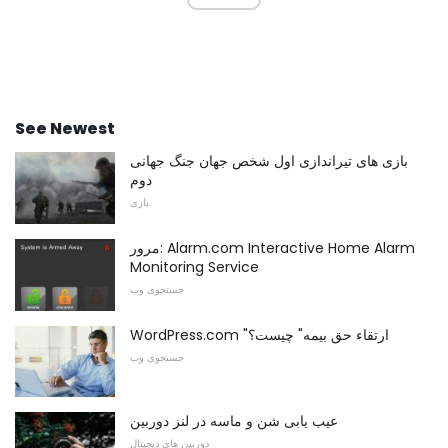
See Newest
بازی های تیراندازی اول شخص جهان جنگ جهانی
دوم
بازی
مرور: Alarm.com Interactive Home Alarm
Monitoring Service
جستجوی وب
WordPress.com "ارتقاء حق بیمه" چیست؟
جستجوی وب
عیب یابی شن و ماسه در لنز دوربین
دوربین های دیجیتال