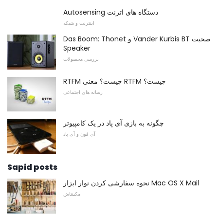
Autosensing دستگاه های اترنت
اینترنت و شبکه
Das Boom: Thonet و Vander Kurbis BT صحبت
Speaker
بررسی محصولات
RTFM چیست؟ معنی RTFM چیست؟
رسانه های اجتماعی
چگونه به بازی آی پاد در یک کامپیوتر
آی فون و آی پاد
Sapid posts
نحوه سفارشی کردن نوار ابزار Mac OS X Mail
مکینتاش