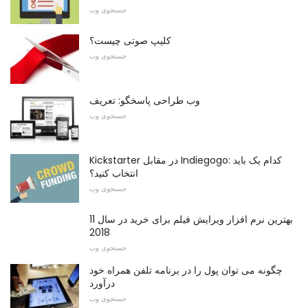
جستجوی وب
کلیپ صوتی چیست؟
جستجوی وب
وب طراحی پاسخگو: تعریف
جستجوی وب
Kickstarter در مقابل Indiegogo: کدام یک باید
انتخاب کنید؟
جستجوی وب
11 بهترین نرم افزار ویرایش فیلم برای خرید در سال
2018
جستجوی وب
چگونه می توان پول را در برنامه تلفن همراه خود
درآورد
جستجوی وب