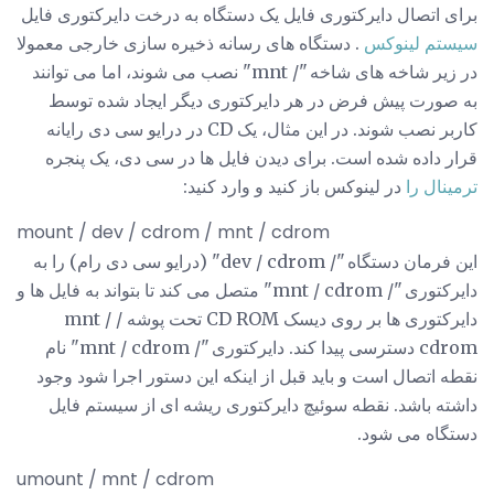
برای اتصال دایرکتوری فایل یک دستگاه به درخت دایرکتوری فایل
سیستم لینوکس
. دستگاه های رسانه ذخیره سازی خارجی معمولا
در زیر شاخه های شاخه "/ mnt" نصب می شوند، اما می توانند
به صورت پیش فرض در هر دایرکتوری دیگر ایجاد شده توسط
کاربر نصب شوند. در این مثال، یک CD در درایو سی دی رایانه
قرار داده شده است. برای دیدن فایل ها در سی دی، یک پنجره
ترمینال را
در لینوکس باز کنید و وارد کنید:
mount / dev / cdrom / mnt / cdrom
این فرمان دستگاه "/ dev / cdrom" (درایو سی دی رام) را به
دایرکتوری "/ mnt / cdrom" متصل می کند تا بتواند به فایل ها و
دایرکتوری ها بر روی دیسک CD ROM تحت پوشه / mnt /
cdrom دسترسی پیدا کند. دایرکتوری "/ mnt / cdrom" نام
نقطه اتصال است و باید قبل از اینکه این دستور اجرا شود وجود
داشته باشد. نقطه سوئیچ دایرکتوری ریشه ای از سیستم فایل
دستگاه می شود.
umount / mnt / cdrom