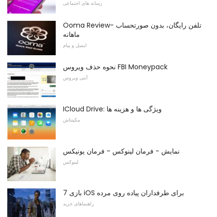
رسانه های اجتماعی
Ooma Review- تلفن رایگان، بدون صورتحساب
ماهانه
ایمیل و پیام
نحوه حذف ویروس FBI Moneypack
آنتی ویروس
ICloud Drive: ویژگی ها و هزینه ها
مکینتاش
نمایش - فرمان لینوکس - فرمان یونیکس
لینوکس
7 بازی iOS برای طرفداران پیاده روی مرده
راهنماهای خرید