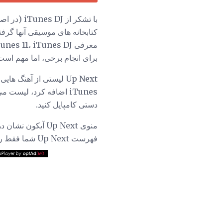
با تشکر از iTunes DJ (در اصل حزب Shuffle نامیده می شود)، کاربران
کتابخانه های موسیقی آنها گرف
معرفی iTunes 11، iTunes DJ هیچ جایی پیدا نشد. در عوض، iTunes DJ با
برای انجام برخی، اما مهم است، نه همه،
Up Next لیستی از آهن
iTunes اضافه کرد، لیس
دستی کامپایل کنید.
فهرست Up Next شما فقط روی آن آیکون کلیک کنید.