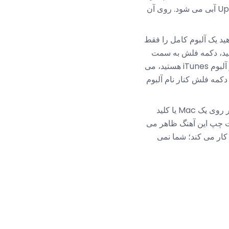
iTunes به سادگی آهنگ را ترک کنید و پنجره را می بینید که آهنگ را قبول می کند. سپس آیکون Up Next آبی می شود. روی آن
هید یک آلبوم کامل را فقط
انید، دکمه فلش به سمت
کلیک کنید. اگر شما در آلبوم iTunes هستید، می
دکمه فلش کنار نام آلبوم
ی یک Mac یا کلید
چپ این آهنگ ظاهر می
 های شخصی کار می کند؛ شما نمی