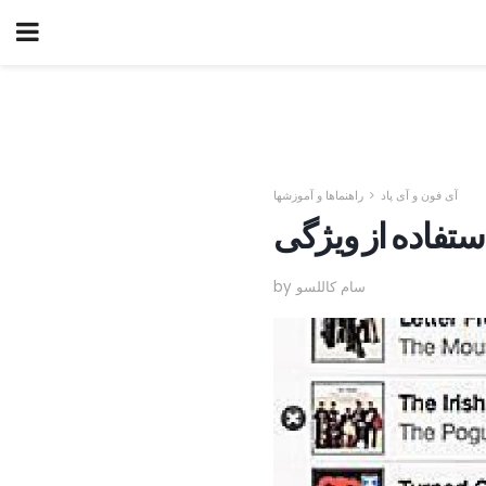
آی فون و آی پاد
راهنماها و آموزشها
by سام کاللسو