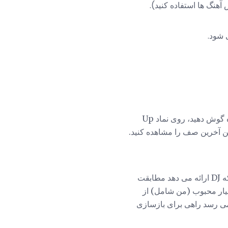
 آهنگ ها استفاده کنید).
برای مشاهده پیشوند قبلی Up next شما که مورد استفاده قرار گرفتید و اگر می خواهید آن را دوباره گوش دهید، روی نماد Up
در حالی که Up Next، اساسا جایگزینی iTunes DJ در نسخه 11 و بالاتر است، دقیقا همان چیزی را که DJ ارائه می دهد مطابقت
آیتونز با برخی از کاربران بسیار محبوب (من شامل) از
شت که در Up Next وجود ندارد و به نظر می رسد راهی برای بازسازی