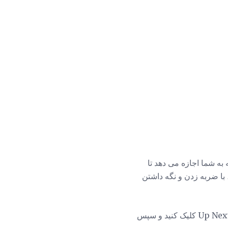
 (دانلود در iTunes) اجرا می شود، که به شما اجازه می دهد تا
ا را به بالا بکشید، با ضربه زدن و نگه داشتن
اگر تصمیم می گیرید که فهرست کامل Up Next خود را پاک کنید و تازه شروع کنید، فقط روی نماد Up Next کلیک کنید و سپس